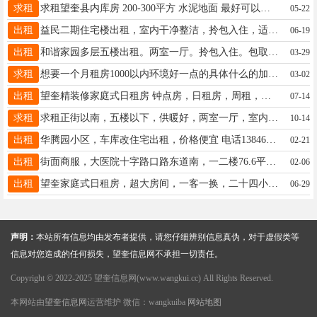
求租
求租望奎县内库房 200-300平方 水泥地面 最好可以能开进去箱货 联系☎️13204557797
05-22
出租
益民二期住宅楼出租，室内干净整洁，拎包入住，适合一中，六小，三中赔读。 13846775588 13298758800
06-19
出租
和谐家园多层五楼出租。两室一厅。拎包入住。包取暖物业宽带费。一万不讲。☎️17645539725
03-29
求租
想要一个月租房1000以内环境好一点的具体什么的加微信说 电话微信：13224555646
03-02
出租
望奎精装修家庭式日租房 钟点房，日租房，周租，月租，婚房，24小时热水 免费纸巾 湿巾 所有房间都是密码指纹锁 绝对隐私订房电话13352557727微信同步
07-14
求租
求租正街以南，五楼以下，供暖好，两室一厅，室内干净，拎包入住，15245518919可加微信
10-14
出租
华腾园小区，车库改住宅出租，价格便宜 电话13846712507
02-21
出租
街面商服，大医院十字路口路东道南，一二楼76.6平，低价出租出卖15546563384
02-06
出租
望奎家庭式日租房，超大房间，一客一换，二十四小时热水，冰箱，电视，洗衣机，空调，wifi，洗漱用品齐全，优雅的环境，家的感觉！微信电话同步:13384553230
06-29
声明：
本站所有信息均由发布者提供，请您仔细辨别信息真伪，对于虚假类等
信息对您造成的任何损失，望奎信息网不承担一切责任。
Copyright © 2022-2025 望奎信息网(www.wangkui.cc) All Rights Reserved.
本网站由
望奎信息网
运营维护 微信：wangkuiba
网站地图