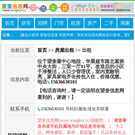
首页
拼车
招聘
门市
租房
房产
二手
商家
公告：
本站上线微信小程序:望奎信息港 免责声明：本栏目信息由网友自行发布，望奎信息网
当前位置
首页
>>
房屋出租
>> 出租
位于望奎最中心地段，华晨超市路北紧挨
中央大街，三室一厅81平。改造后的小区
干净整洁，人口少管理优，室内宽敞明
亮，家具家电齐全拎包入住，价格优惠。
信息内容
电话
15636630101
【电话咨询时，请一定说明在望奎信息网
看到的，谢谢！】
联系手机
15636630101
号码归属地:绥化市联通
望奎信息网(www.wangkui.cc)提醒您：1、
请查看
发布者手机归属地与IP地址是否本地
。2、手工
活、网络兼职、刷单，都是骗子！凡以各种名义