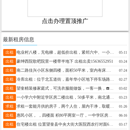
点击办理置顶推广
最新租房信息
出租
电业村八楼，无电梯，超低价出租，紧邻六中、一小学、正街，室内有冰箱、电视、洗衣机，整年租，非诚勿扰！电话:18724366036
05-11
出租
豪绅西院歌吧院里一楼带半地下 出租出卖15636552951
03-24
出租
南二路佳兴小区东侧四楼，面积50平米，室内有床.热水器，冰箱.洗衣机，年租金7500元（包括取暖费和物业费），联系电话15046581200。
07-24
出租
冷库出租：位于北五道街，嘉年华小区地下停车场路北，临街房，进出货方便。电话：13136929797
02-27
出租
望奎精装修家庭式，可洗衣服能做饭，一客一换，☎️18745578835
03-02
出租
一小学六中附近学区房二楼出租，50多平米，南北通透，设备齐全，拎包入住。有意者联系 13359929727
03-23
求租
求租一套能月供的房子，两个人住，屋内干净，取暖好的，1-4楼都可，高层也行价格不要太贵的，有的联系17374756362
01-26
出租
惠民小区， ，四楼面 积80平两室一厅，一中学区房便宜出租，包取暖物业15545538205
06-16
出租
住宅楼出租 位置望奎县中央大街大医院西农行对面60平，低价出租出卖。周边离一中，五中，大医院近，周边商贸繁华，适合陪读养老人群居住，联系电话17845540909
03-17