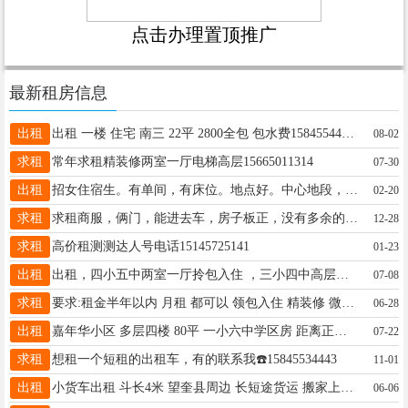
点击办理置顶推广
最新租房信息
出租
出租 一楼 住宅 南三 22平 2800全包 包水费15845544549
08-02
求租
常年求租精装修两室一厅电梯高层15665011314
07-30
出租
招女住宿生。有单间，有床位。地点好。中心地段，去哪都方便。环境好，有WiFi。有洗衣机。有住宿的女生联系我。15004559119。微信同步。
02-20
求租
求租商服，俩门，能进去车，房子板正，没有多余的柱子，电话18104558868
12-28
求租
高价租测测达人号电话15145725141
01-23
出租
出租，四小五中两室一厅拎包入住 ，三小四中高层两室一厅，一小六中学区房拎包入住，15344552208微信同号
07-08
求租
要求:租金半年以内 月租 都可以 领包入住 精装修 微信13304512493
06-28
出租
嘉年华小区 多层四楼 80平 一小六中学区房 距离正大街和办事大厅都近 办事逛街都方便 南北通透 拎包入住 自住房 室内干净整洁 看房电话13206904315
07-22
求租
想租一个短租的出租车，有的联系我☎️15845534443
11-01
出租
小货车出租 斗长4米 望奎县周边 长短途货运 搬家上楼 包天包月都可以 载重1--4吨 用车打电话 18346456782
06-06