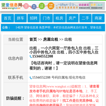
首页
拼车
招聘
门市
租房
房产
二手
商家
站上线微信小程序:望奎信息港 免责声明：本栏目信息由网友自行发布，望奎信息网不承
公告：
当前位置
首页
>>
房屋出租
>> 出租
出租，一小六两室一厅拎包入住 出租，三
小四中拎包入住 出租，四小五中拎包入住
15344552208
信息内容
【电话咨询时，请一定说明在望奎信息网
看到的，谢谢！】
联系手机
15344552208
号码归属地:绥化市电信
望奎信息网(www.wangkui.cc)提醒您：1、
请查看
发布者手机归属地与IP地址是否本地
。2、手工
活、网络兼职、刷单，都是骗子！凡以各种名义
防骗提醒：
收取费用的都是骗子！
找工作是往兜里挣钱，让
你往外掏钱的都是骗子
！异地招聘请提高警惕，