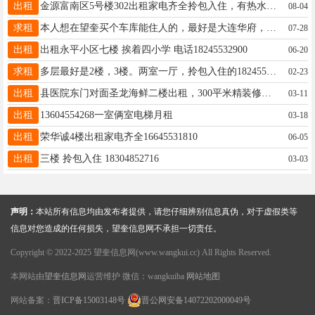
出租
金源富南区5号楼302出租家电齐全拎包入住，有热水器，双开门冰箱，洗衣机，电视网络，拎包入住，冬暖夏凉15145728881
08-04
求租
本人想在望奎买个车库能住人的，最好是大连华府，乾城花园，宇涵明珠，附近有意者请联系15246529772
07-28
出租
出租永平小区七楼 挨着四小学 电话18245532900
06-20
求租
多层最好是2楼，3楼。两室一厅，拎包入住的18245530738微信同步。
02-23
出租
县医院东门对面圣龙海鲜二楼出租，300平米精装修，配套设施齐全，价格超级便宜，有意者联系13284555928
03-11
出租
13604554268一室俩室电梯月租
03-18
出租
荣华诚4楼出租家电齐全16645531810
06-05
出租
三楼 拎包入住 18304852716
03-03
声明：
本站所有信息均由发布者提供，请您仔细辨别信息真伪，对于虚假类等
信息对您造成的任何损失，望奎信息网不承担一切责任。
Copyright © 2022-2025 望奎信息网(www.wangkui.cc) All Rights Reserved.
本网站由
望奎信息网
运营维护 微信：wangkuiba
网站地图
网站备案：
晋ICP备15003148号
晋公网安备14072202000049号