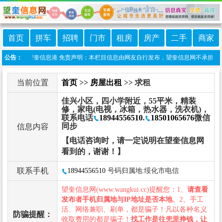
首页
拼车
招聘
门市
租房
房产
二手
商家
信小程序:望奎信息港 免责声明：本栏目信息由网友自行发布，望奎信息网不承担任何责
公告：
当前位置
首页
>>
房屋出租
>> 求租
佳兴小区，四小学附近，55平米，精装
修，家电(电视，冰箱，热水器，洗衣机)，
联系电话
18944556510
.
18501065676
微信
同步
信息内容
【电话咨询时，请一定说明在望奎信息网
看到的，谢谢！】
联系手机
18944556510
号码归属地:绥化市电信
望奎信息网(www.wangkui.cc)提醒您：1、
请查看
发布者手机归属地与IP地址是否本地
。2、手工
活、网络兼职、刷单，都是骗子！凡以各种名义
防骗提醒：
收取费用的都是骗子！
找工作是往兜里挣钱，让