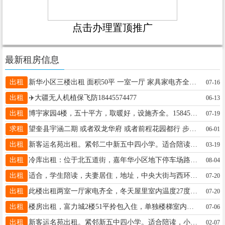
点击办理置顶推广
最新租房信息
出租
新华小区三楼出租 面积50平 一室一厅 家具家电齐全 拎包入住 窗户安装安全护栏 有宠物勿扰 8500一年包取暖物业 可月租（月租一月1000 三月起租）18846598520
07-16
出租
✈️大疆无人机植保飞防18445574477
06-13
出租
博宇家园4楼，五十平方，取暖好，设施齐全。15845544024
07-19
求租
望奎县宇涵二期 或者双龙华府 或者前程花园都行 步梯三楼以下 电梯几楼都行 电话13351459877
06-01
出租
新客运名苑出租。紧邻二中新五中四小学。适合陪读，小平方。适合人口少的住。家电齐全，拎包入住。租金美丽。联系电话号码 13763713338.联系人李先生
03-19
出租
冷库出租：位于北五道街，嘉年华小区地下停车场路北，临街房，进出货方便。电话：13136929797
08-04
出租
适合，学生陪读，夫妻居住，地址，中央大街与西环路交汇处15636629127
07-20
出租
此楼出租两室一厅家电齐全，冬天屋里室内温度27度邻近三小四中，职高，到正街5分钟 交通便利，电话，18746527872
07-20
出租
楼房出租，富力城2楼51平拎包入住，单独楼梯室内单独楼梯 电话，16646552188
07-06
出租
新客运名苑出租。紧邻新五中四小学。适合陪读，小平方。适合人口少的住。家电齐全，拎包入住。租金美丽。联系电话号码 13763713338.联系人李先生
02-07