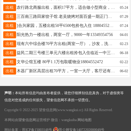
出租
农行路北商服出租，面积17平方，适合做小型商业，价格优惠。 地址：中央大街716号，电信家属楼，百斯特洗衣店西侧 电话：15945552272
05-24
出租
三百南三路田家饺子馆.老吴烧烤对面百盛一期正门南侧临主街商铺出卖出租（现在朝颜棋牌室位置）一二楼面积313平方米联系电话13846734441--13845505898
07-29
出租
]合兴家园，五楼出租50平6500包拎包入住 18804552472
07-24
出租
阳光热力一楼出租，两室一厅，9000一年13349354756
04-01
出租
现有六中综合楼70平方出租(两室一厅），沙发，洗衣机，冰箱，热水器，拎包入住，比邻一小六中，交通便利，陪读首选。 电话：15146532206 地址：北四道街三百路西
02-23
出租
益民二期三号楼三单元六楼出租拎包入住临近一中三中价格合理有需要的打电话微信同步15845084711
06-18
出租
文华公馆五楼 80平1.1万包取暖物业18804552472
02-22
出租
木器厂新区高层出租70平方，一室一大厅，客厅还有个双人床，取暖物业网费包括在内，15845534832微信同步
06-02
声明：
本站所有信息均由发布者提供，请您仔细辨别信息真伪，对于虚假类等
信息对您造成的任何损失，望奎信息网不承担一切责任。
Copyright © 2022-2025 望奎信息网(www.wangkui.cc) All Rights Reserved.
本网站由
望奎信息网
运营维护 微信：wangkuiba
网站地图
网站备案：
晋ICP备15003148号
晋公网安备14072202000049号