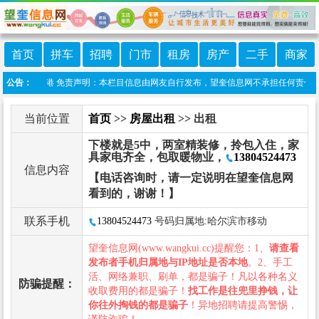
首页
拼车
招聘
门市
租房
房产
二手
商家
:望奎信息港 免责声明：本栏目信息由网友自行发布，望奎信息网不承担任何责任！提高
公告：
当前位置
首页
>>
房屋出租
>> 出租
下楼就是5中，两室精装修，拎包入住，家
具家电齐全，包取暖物业，
13804524473
信息内容
【电话咨询时，请一定说明在望奎信息网
看到的，谢谢！】
联系手机
13804524473
号码归属地:哈尔滨市移动
望奎信息网(www.wangkui.cc)提醒您：1、
请查看
发布者手机归属地与IP地址是否本地
。2、手工
活、网络兼职、刷单，都是骗子！凡以各种名义
防骗提醒：
收取费用的都是骗子！
找工作是往兜里挣钱，让
你往外掏钱的都是骗子
！异地招聘请提高警惕，