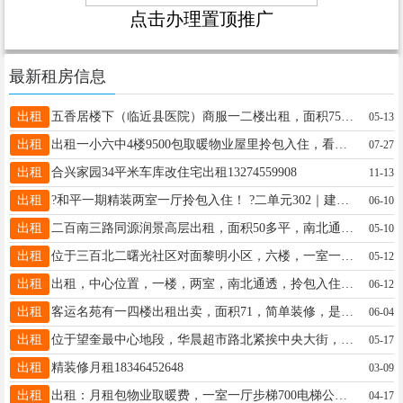
点击办理置顶推广
最新租房信息
出租
五香居楼下（临近县医院）商服一二楼出租，面积75平方，电话15774550015
05-13
出租
出租一小六中4楼9500包取暖物业屋里拎包入住，看房电话13349459721
07-27
出租
合兴家园34平米车库改住宅出租13274559908
11-13
出租
?和平一期精装两室一厅拎包入住！ ?二单元302｜建面75㎡ 家电家具齐全，收拾干净，进门直接住 户型方正采光好，生活配套齐全 看房热线：13555395544
06-10
出租
二百南三路同源润景高层出租，面积50多平，南北通透，站在楼顶可观赏城市风景，附近有林峰广场，三中，六小学，取暖费物业费在内年租金6800元，电话：15845538311
05-10
出租
位于三百北二曙光社区对面黎明小区，六楼，一室一厅，南北通透，采光好，不山不顶，拎包入住，18745598558
05-12
出租
出租，中心位置，一楼，两室，南北通透，拎包入住9000包取暖物业，看房电话18746526850
06-12
出租
客运名苑有一四楼出租出卖，面积71，简单装修，是室内有冰箱。电视洗衣机，热水器，联系电话，18746528080
06-04
出租
位于望奎最中心地段，华晨超市路北紧挨中央大街，三室一厅81平。改造后的小区干净整洁，人口少管理优，室内宽敞明亮，家具家电齐全拎包入住，价格优惠。电话15636630101
05-17
出租
精装修月租18346452648
03-09
出租
出租：月租包物业取暖费，一室一厅步梯700电梯公寓1200，两室一厅电梯1200一个月，电话☎️13349354756微信1739065075
04-17