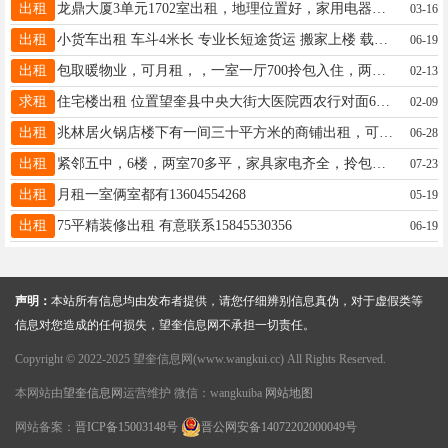
出租
龙鼎大厦3单元1702室出租，地理位置好，家用电器齐全，拎包入住，联系电话13349459829
03-16
出租
小货车出租 车斗4米长 专业长短途货运 搬家上楼 载重1--4吨 随叫随到 价格合理 包天包月都可以 用车打电话 18346456782 13319852444
06-19
出租
包取暖物业，可月租，，一室一厅700拎包入住，两室一厅800一个月拎包入住电话13349354756微信17390650756
02-13
求租
住宅楼出租 位置望奎县中央大街大医院西农行对面60平，低价出租出卖。周边离一中，五中，大医院近，周边商贸繁华，适合陪读养老人群居住，联系电话15004556655。
02-09
出租
兆林居火锅店楼下有一间三十平方米的商铺出租，可以经商办公也可以居住，可以月租，电话13904857898
06-28
出租
紧邻五中，6楼，两室70多平，家具家电齐全，拎包入住，13804524473，年租8500，包取暖物业
07-23
出租
月租一室俩室都有13604554268
05-19
出租
75平精装修出租 有意联系15845530356
06-19
声明：
本站所有信息均由发布者提供，请您仔细辨别信息真伪，对于虚假类等
信息对您造成的任何损失，望奎信息网不承担一切责任。
Copyright © 2022-2025 望奎信息网(www.wangkui.cc) All Rights Reserved.
本网站由
望奎信息网
运营维护 微信：wangkuiba
网站地图
网站备案：
晋ICP备15003148号
晋公网安备14072202000049号