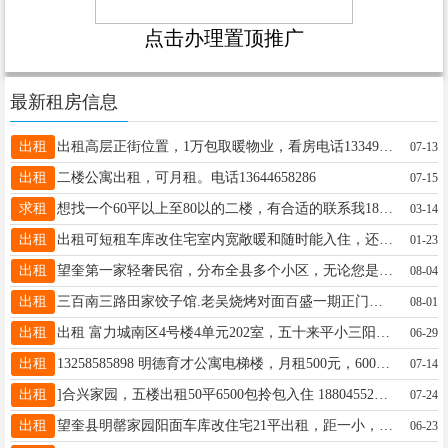
点击办理置顶推广
最新租房信息
出租
出租高层正街位置，1万包取暖物业，看房电话13349459721出租一小六中2楼，两室一厅，看房电话13349459721微信同步
07-13
出租
二楼公寓出租，可月租。电话13644658286
07-15
求租
想找一个60平以上至80以的二楼，有合适的联系我18245872244
03-14
出租
出租可短租车库改住宅室内宽敞暖和随时能入住，还有一楼俩室精装修配置齐全也可短租需要的联系13555371567
01-23
出租
望奎第一家轻奢民宿，分布全县多个小区，无论您是旅游还是亲属串门，来客人，这里是您最好的选择，一室一厅，两室一厅都有！所有房源都是密码锁，床上用品一客一换！15636543344
08-04
出租
三百南三路田家饺子馆.老吴烧烤对面百盛一期正门南侧临主街商铺出卖出租（现在朝颜棋牌室位置）一二楼面积313平方米联系电话13846734441--13845505898
08-01
出租
出租 富力城南区4号楼4单元202室，五十来平小三阳，一室一厅，也可做两室，适合陪读养老，年租金6500，有意者请拨打13304558042联系
06-29
出租
13258585898 明德育才公寓电梯楼，月租500元，600元 可半年租，一年租，包括取暖费物业费
07-14
出租
]合兴家园，五楼出租50平6500包拎包入住 18804552472
07-24
出租
望奎县明罄家园阳面车库改住宅21平出租，距一小，六中近，适合陪读和老人居住，室内后改地热，冬天温暖，后改门斗，室内有厨房，厕所，水电等，有意者电话13845549463，非诚勿扰
06-23