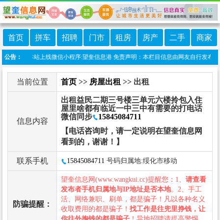
首页
拼车
招聘
门市
租房
房产
二手
商家
公告：
本站上线微信小程序:望奎信息港 免责声明：本栏目信息由网友自行发布，望
当前位置
首页
>>
房屋出租
>> 出租
出租益民二期三号楼三单元六楼拎包入住
屋里啥都有临近一中三中有需要的打电话
微信同步
15845084711
信息内容
【电话咨询时，请一定说明在望奎信息网
看到的，谢谢！】
联系手机
15845084711
号码归属地:绥化市移动
望奎信息网(www.wangkui.cc)提醒您：1、
请查看
发布者手机归属地与IP地址是否本地
。2、手工
活、网络兼职、刷单，都是骗子！凡以各种名义
防骗提醒：
收取费用的都是骗子！
找工作是往兜里挣钱，让
你往外掏钱的都是骗子
！异地招聘请提高警惕，