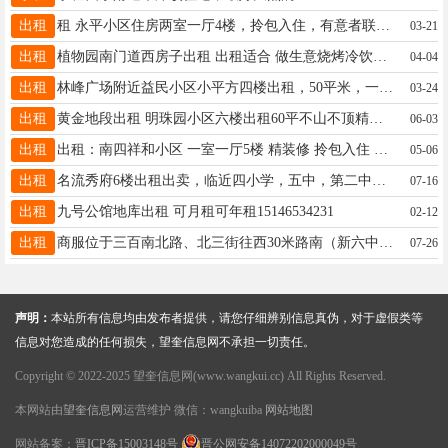
出租
租 永平小区住房两室一厅4楼，拎包入住，有意者联系15945559667微信同步 南六道街汽配城商服一二楼120
03-21
出租
植物园南门道西房子出租 出租适合 做生意烧烤冷饮各种类型生意人流大 位置好 13945557656
04-04
出租
林峰广场附近益民小区小平方四楼出租，50平米，一室一厅，南北通透，室内家电齐全拎包入住，附近二小，三中，一中 联系电话:13945548339
03-24
出租
黄金地段出租 明珠园小区六楼出租60平不山不顶精装修家电齐全拎包入住西临医院东临商场北临一小六中南临四小五中全天阳光年租7500（包取暖物业网费）联系电话15146538521
06-03
出租
出租：南四祥和小区 一室一厅5楼 精装修 拎包入住 有意向联系：15590989507
05-06
出租
名流秀府6楼出租出卖，临近四小学，五中，第二中学，下楼就是县医院和早市，家电齐全，拎包入住，电话15846683056
07-16
出租
九号公馆地库出租 可月租可年租15146534231
02-12
出租
商服位于三百南北路、北三街往西30米路南（新六中西南侧)，楼房为商服一、二层楼，面积325平米，位置佳人流旺，联系电话13845599169
07-26
声明：
本站所有信息均由发布者提供，请您仔细辨别信息真伪，对于虚假类等
信息对您造成的任何损失，望奎信息网不承担一切责任。
Copyright © 2022-2025 望奎信息网(www.wangkui.cc) All Rights Reserved.
本网站由
望奎信息网
运营维护 微信：wangkuiba
网站地图
网站备案：
晋ICP备15003148号
晋公网安备14072202000049号