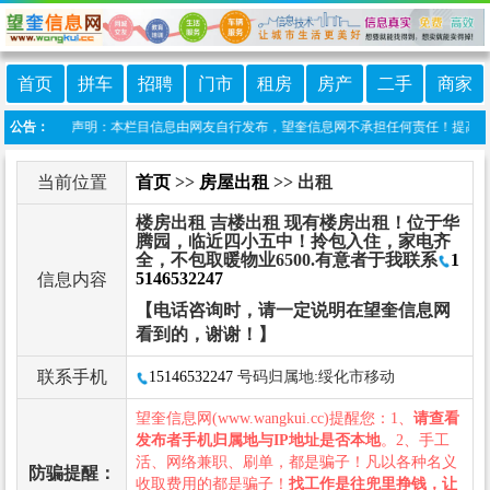
首页
拼车
招聘
门市
租房
房产
二手
商家
信息港 免责声明：本栏目信息由网友自行发布，望奎信息网不承担任何责任！提高警惕，
公告：
当前位置
首页
>>
房屋出租
>> 出租
楼房出租 吉楼出租 现有楼房出租！位于华
腾园，临近四小五中！拎包入住，家电齐
全，不包取暖物业6500.有意者于我联系
1
5146532247
信息内容
【电话咨询时，请一定说明在望奎信息网
看到的，谢谢！】
联系手机
15146532247
号码归属地:绥化市移动
望奎信息网(www.wangkui.cc)提醒您：1、
请查看
发布者手机归属地与IP地址是否本地
。2、手工
活、网络兼职、刷单，都是骗子！凡以各种名义
防骗提醒：
收取费用的都是骗子！
找工作是往兜里挣钱，让