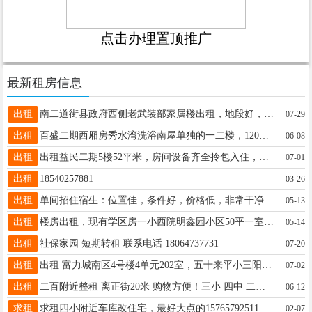
点击办理置顶推广
最新租房信息
出租
南二道街县政府西侧老武装部家属楼出租，地段好，离商场近，离一中近，方便陪读，价格面议15636639883
07-29
出租
百盛二期西厢房秀水湾洗浴南屋单独的一二楼，120平，宽5米，长12米，中间无柱子，出租出卖 13846765642
06-08
出租
出租益民二期5楼52平米，房间设备齐全拎包入住，小区周边设施配套齐全幼儿园、小学、菜市场、广场，适合陪读电话13555339658
07-01
出租
18540257881
03-26
出租
单间招住宿生：位置佳，条件好，价格低，非常干净舒适，有家的感觉！电话13214550605
05-13
出租
楼房出租，现有学区房一小西院明鑫园小区50平一室一厅出租，适合陪读居住，交通便利，室内设备齐全，冰箱，热水器，折叠沙发床。1.8×2米大床。18604652624非诚勿扰！
05-14
出租
社保家园 短期转租 联系电话 18064737731
07-20
出租
出租 富力城南区4号楼4单元202室，五十来平小三阳，一室一厅，也可做两室，适合陪读养老，年租金6500，有意者请拨打13304558042联系
07-02
出租
二百附近整租 离正街20米 购物方便！三小 四中 二中适合陪读 上班族 二室一厅65平5楼 采光好 包取暖物业 家电家具齐全 拎包入住(小卧室放自家物品)13840998293
06-12
求租
求租四小附近车库改住宅，最好大点的15765792511
02-07