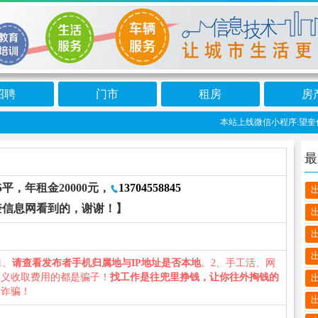
招聘
门市
租房
房
本站上线微信小程序:望奎信
最
平，年租金20000元，
13704558845
奎信息网看到的，谢谢！】
1、
请查看发布者手机归属地与IP地址是否本地
。2、手工活、网
名义收取费用的都是骗子！
找工作是往兜里挣钱，让你往外掏钱的
防诈骗！