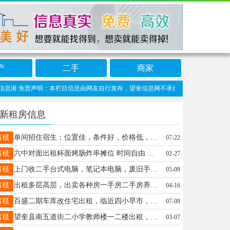
产
二手
商家
息港 免责声明：本栏目信息由网友自行发布，望奎信息网不承担任何责任！提高警惕，谨防
新租房信息
出租
单间招住宿生：位置佳，条件好，价格低，非常干净舒适，有家的感觉！电话13214550605
07-22
出租
六中对面出租杯面烤肠炸串摊位 时间自由 可免费提供设备使用 年租金3500联系电话18904852020
02-27
出租
上门收二手台式电脑，笔记本电脑，废旧手机，及各种电子产品，另出售二手台式电脑，及各种配件，电话微信：15765275687
05-09
出租
出租多层高层，出卖各种房一手房二手房养老房学区房15765794907
04-16
出租
百盛二期车库改住宅出租，临近四小早市，适合陪读，需要的联系电话15145729809 ​
07-09
出租
望奎县南五道街二小学教师楼一二楼出租，联系电话 13329458806
03-07