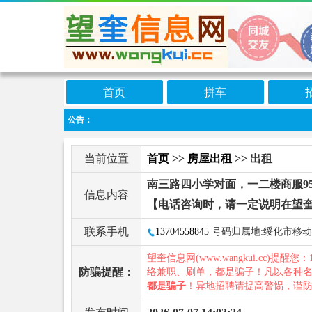
首页
拼车
公告：
当前位置
首页
>>
房屋出租
>> 出租
南三路四小学对面，一二楼商服95
信息内容
【电话咨询时，请一定说明在望
联系手机
13704558845
号码归属地:绥化市移动
望奎信息网(www.wangkui.cc)提醒您：
防骗提醒：
络兼职、刷单，都是骗子！凡以各种
都是骗子
！异地招聘请提高警惕，谨