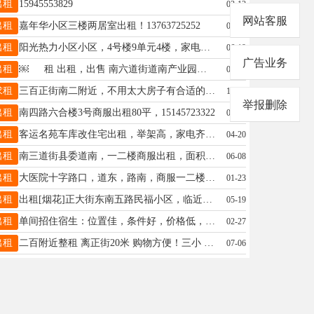
出租
15945553829
03-12
网站客服
出租
嘉年华小区三楼两居室出租！13763725252
07-12
出租
阳光热力小区小区，4号楼9单元4楼，家电齐全拎包入住，19804555511
06-19
广告业务
出租
￼ 租 出租，出售 南六道街道南产业园商服一二楼面积120平，有需要宽敞大面积隔壁一门中间可通开，联系电话15945559667微信同步
07-20
求租
三百正街南二附近，不用太大房子有合适的打电话13349452224
12-17
举报删除
出租
南四路六合楼3号商服出租80平，15145723322
03-13
出租
客运名苑车库改住宅出租，举架高，家电齐全，拎包入住，有空调，交通便利，联系人王女士，联系电话18057182120。18057182119
04-20
出租
南三道街县委道南，一二楼商服出租，面积276平方。联系电话15046586667。
06-08
出租
大医院十字路口，道东，路南，商服一二楼77.6平低价出租出卖，15546563384
01-23
出租
出租[烟花]正大街东南五路民福小区，临近一中，5楼46平方，家居齐全，适合陪读，6月12号到期，有需要的家人可以提前预订15045545077[庆祝]好朋友帮忙转发一下，感谢?特
05-19
出租
单间招住宿生：位置佳，条件好，价格低，非常干净舒适，有家的感觉！电话13214550605
02-27
出租
二百附近整租 离正街20米 购物方便！三小 六中 二中适合陪读 上班族 一室一厅65平5楼 一年起租 采光好 包取暖物业 家电家具齐全 拎包入住 电话:13840998293
07-06