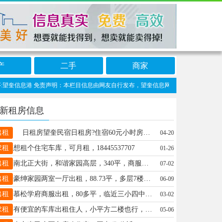
产
二手
商家
奎信息港 免责声明：本栏目信息由网友自行发布，望奎信息网不承担任何责任！提高警惕
新租房信息
出租
日租房望奎民宿日租房?住宿60元小时房40元 温馨舒适?干净整洁,免费wifi,全天24小时热水床品一客一换！无接触取钥匙? 钟点房日租周租也可月租15846680906
04-20
求租
想租个住宅车库，可月租，18445537707
01-26
出租
南北正大街，和谐家园高层，340平，商服出租，价格优惠，联系19845547744
07-02
出租
豪绅家园两室一厅出租，88.73平，多层7楼顶层，处于中心位置，交通便利，家电家具齐全，干净整洁，真正拎包入住。年租，微信同步，非诚勿扰。15146530016
06-09
出租
慕松学府商服出租，80多平，临近三小四中，价格便宜，电话15665038308
03-02
求租
有便宜的车库出租住人，小平方二楼也行，18945533735
05-06