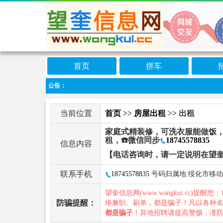
首页
拼车
公告：
当前位置
首页
>>
房屋出租
>> 出租
家庭式精装修，可洗衣服能做饭，
租，☎️微信同步
18745578835
信息内容
【电话咨询时，请一定说明在望
联系手机
18745578835
号码归属地:绥化市移动
望奎信息网(www.wangkui.cc)提醒您：
防骗提醒：
络兼职、刷单，都是骗子！凡以各种
都是骗子
！异地招聘请提高警惕，谨