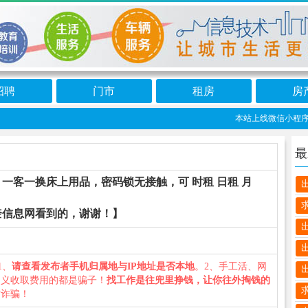
招聘
门市
租房
房
本站上线微信小程序:望
最
一客一换床上用品，密码锁无接触，可 时租 日租 月
奎信息网看到的，谢谢！】
1、
请查看发布者手机归属地与IP地址是否本地
。2、手工活、网
名义收取费用的都是骗子！
找工作是往兜里挣钱，让你往外掏钱的
防诈骗！