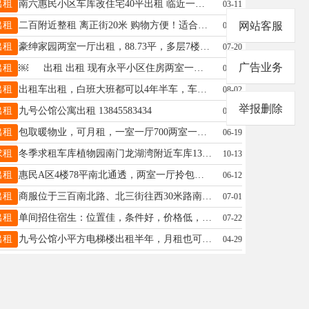
出租
南六惠民小区车库改住宅40平出租 临近一中 三中 六小 东西齐全 拎包入住 微信电话同步18945525261 请尽量加微信联系
03-11
出租
二百附近整租 离正街20米 购物方便！适合陪读 上班族 一室一厅65平5楼，月/550，采光好 冬天不冷 包取暖物业 家电家具齐全 拎包入住 电话:13840998293
网站客服
07-25
出租
豪绅家园两室一厅出租，88.73平，多层7楼顶层，处于中心位置，交通便利，家电家具齐全，干净整洁，真正拎包入住。年租，微信同步，非诚勿扰。15146530016
07-20
广告业务
出租
￼ 出租 出租 现有永平小区住房两室一厅4楼，拎包入住，有意者联系15945559667微信同步 南六道街汽配城商服一二楼120平出租出
04-01
出租
出租车出租，白班大班都可以4年半车，车况好价格低，15645535399
08-02
举报删除
出租
九号公馆公寓出租 13845583434
04-02
出租
包取暖物业，可月租，一室一厅700两室一厅1000电话13349354756微信17390650756
06-19
求租
冬季求租车库植物园南门龙湖湾附近车库13845599799
10-13
出租
惠民A区4楼78平南北通透，两室一厅拎包入住，便宜出租15545538205
06-12
出租
商服位于三百南北路、北三街往西30米路南（新六中西南侧)，楼房为商服一、二层楼，面积325平米，位置佳人流旺，联系电话13845599169
07-01
出租
单间招住宿生：位置佳，条件好，价格低，非常干净舒适，有家的感觉！电话13214550605
07-22
出租
九号公馆小平方电梯楼出租半年，月租也可以，拎包入住，联系电话微信15774550446
04-29