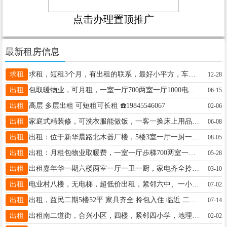
点击办理置顶推广
最新租房信息
求租
求租，短租3个月，有出租的联系，最好小平方，车库也可以，价格必须合理位置要求大医院南北路以南最好18745577390
12-28
出租
包取暖物业，可月租，一室一厅700两室一厅1000电话13349354756微信17390650756
06-15
出租
高层 多层出租 可短租可长租 ☎️19845546067
02-06
出租
家庭式精装修，可洗衣服能做饭，一客一换床上用品，密码锁无接触，可 时租 日租 月租，☎️微信同步18745578835
06-08
出租
出租：位于新华晨路北木器厂楼，5楼3室一厅一厨一卫，屋里啥都有拎包入住，电话15845081337
08-05
出租
出租：月租包物业取暖费，一室一厅步梯700两室一厅900，电话☎️13349354756微信1739065075
05-28
出租
出租嘉年华一期六楼两室一厅一卫一厨，家电齐全拎包入住！电话 15845532889
03-10
出租
电业村八楼，无电梯，超低价出租，紧邻六中、一小学、正街，室内有冰箱、电视、洗衣机，整年租，非诚勿扰！电话:18724366036
07-02
出租
出租，益民二期5楼52平 家具齐全 拎包入住 临近 二小 三中 新一中 林峰广场 电话：13555339658
07-14
出租
出租南二道街，合兴小区，四楼，紧邻四小学，地理位置好，屋里设施齐全，最主要的是供暖特别好，常年出租，爱干净的优先。 联系电话：15846681936，19917844949
02-02