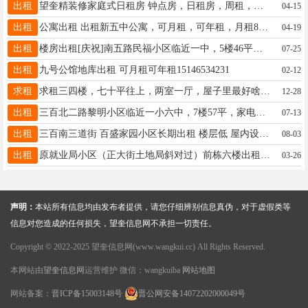
出租
望奎精装修家庭式日租房 钟点房，日租房，周租，月租，婚房，24小时热水 免费纸巾 湿巾 所有房间都是密码指纹锁 绝对隐私订房电话18088759262微信同步
04-15
出租
公寓出租 出租新五中公寓，可月租，可年租，月租800一个月，年租6000一年，水电自付，取暖，物业包括在租金内，有意者联系☎️15245110626
04-19
出租
楼房出租[庆祝]南五路民福小区临近一中，5楼46平方，家居齐全，南北通透，电话15045545077
07-25
出租
九号公馆地库出租 可月租可年租15146534231
02-12
求租
求租三四楼，七十平往上，两室一厅，屋子里最好啥都有，地点位置不限，也别太偏15145729800
12-28
出租
三百北二路黎明小区临近一小六中，7楼57平，家电齐全，拎包入住☎️13836426035
07-13
出租
三百南三道街 百盛家园小区长期出租 楼层低 屋内设施齐全 干净整洁 出门就是早市 挨着学校 去哪都方便 出租电话:18845547569
08-03
出租
原就业局小区（正大街土地局斜对过）前栋六楼出租，临近四小、六中，联系电话，13349459188。
03-26
声明：
本站所有信息均由发布者提供，请您仔细辨别信息真伪，对于虚假类等
信息对您造成的任何损失，望奎信息网不承担一切责任。
Copyright © 2022-2025 望奎信息网(www.wangkui.cc) All Rights Reserved.
本网站由
望奎信息网
运营维护 微信：wangkuiba
网站地图
网站备案：
晋ICP备15003148号
晋公网安备14072202000049号