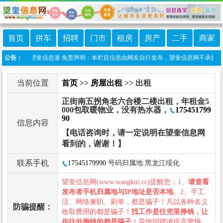
首页
拼车
招聘
门市
租房
房产
二手
商家
信小程序:望奎信息港 免责声明：本栏目信息由网友自行发布，望奎信息网不承担任何责
公告：
当前位置
首页
>>
房屋出租
>> 出租
正街南五拐角老六合楼二楼出租，年租金5
000包取暖物业，没有热水器，
175451799
90
信息内容
【电话咨询时，请一定说明在望奎信息网
看到的，谢谢！】
联系手机
17545179990
号码归属地:黑龙江绥化
望奎信息网(www.wangkui.cc)提醒您：1、
请查看
发布者手机归属地与IP地址是否本地
。2、手工
活、网络兼职、刷单，都是骗子！凡以各种名义
防骗提醒：
收取费用的都是骗子！
找工作是往兜里挣钱，让
你往外掏钱的都是骗子
！异地招聘请提高警惕，