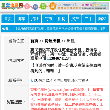
首页
拼车
招聘
门市
租房
房产
二手
商家
声明：本栏目信息由网友自行发布，望奎信息网不承担任何责任！提高警惕，谨防诈骗！做
公告：
当前位置
首页
>>
房屋出租
>> 出租
惠民新区车库改住宅低价出租，新装修，
环境舒适，离一中近，适合陪读，有意者
联系电话
13846741234
信息内容
【电话咨询时，请一定说明在望奎信息网
看到的，谢谢！】
联系手机
13846741234
号码归属地:绥化市移动
望奎信息网(www.wangkui.cc)提醒您：1、
请查看
发布者手机归属地与IP地址是否本地
。2、手工
活、网络兼职、刷单，都是骗子！凡以各种名义
防骗提醒：
收取费用的都是骗子！
找工作是往兜里挣钱，让
你往外掏钱的都是骗子
！异地招聘请提高警惕，