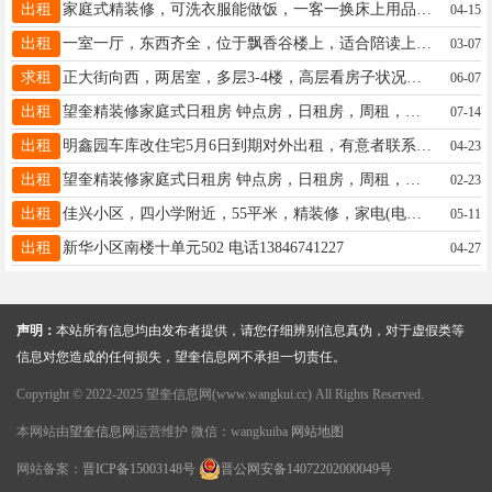
出租
家庭式精装修，可洗衣服能做饭，一客一换床上用品，密码锁无接触，可 时租 日租 月租，☎️微信同步18745578835
04-15
出租
一室一厅，东西齐全，位于飘香谷楼上，适合陪读上班，联系电话，15765792145....18045557997
03-07
求租
正大街向西，两居室，多层3-4楼，高层看房子状况，有合适房源的联系我15311555053
06-07
出租
望奎精装修家庭式日租房 钟点房，日租房，周租，月租，婚房，24小时热水 免费纸巾 湿巾 所有房间都是密码指纹锁 绝对隐私订房电话13352557727微信同步
07-14
出租
明鑫园车库改住宅5月6日到期对外出租，有意者联系电话13845549463，非诚勿扰
04-23
出租
望奎精装修家庭式日租房 钟点房，日租房，周租，月租，婚房，24小时热水 免费纸巾 湿巾 所有房间都是密码指纹锁 绝对隐私订房电话13352557727微信同步
02-23
出租
佳兴小区，四小学附近，55平米，精装修，家电(电视，冰箱，热水器，洗衣机)，联系电话18944556510.18501065676
05-11
出租
新华小区南楼十单元502 电话13846741227
04-27
声明：
本站所有信息均由发布者提供，请您仔细辨别信息真伪，对于虚假类等
信息对您造成的任何损失，望奎信息网不承担一切责任。
Copyright © 2022-2025 望奎信息网(www.wangkui.cc) All Rights Reserved.
本网站由
望奎信息网
运营维护 微信：wangkuiba
网站地图
网站备案：
晋ICP备15003148号
晋公网安备14072202000049号