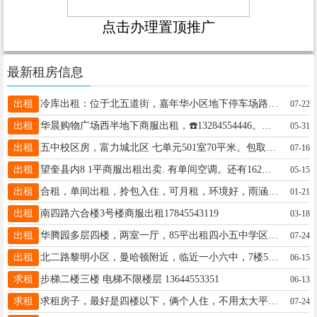
点击办理置顶推广
最新租房信息
出租
冷库出租：位于北五道街，嘉年华小区地下停车场路北，临街房，进出货方便。电话：13136929797
07-22
出租
华晨购物广场西半地下商服出租，☎️13284554446。好朋友们帮忙转发一下，谢谢。
05-31
出租
五中校区房，富力城北区 七单元501室70平米。包取暖物业费6500元 电话13114659018
07-16
出租
望奎县内8 1平商服出租出卖. 有单间空调。还有162平方纯一楼商服出卖！联系电话：13796584210
05-15
出租
合租，单间出租，拎包入住，可月租，环境好，雨涵二期大门对面，13089979992
01-21
出租
南四路六合楼3号楼商服出租17845543119
03-18
出租
华腾园多层四楼，两室一厅，85平出租四小五中学区。联系电话:15764552277
07-24
出租
北二路黎明小区，曼哈顿附近，临近一小六中，7楼57平，楼梯不陡就像上5楼似的，家电齐全，拎包入住，电话13836426035
06-15
求租
步梯二楼三楼 电梯不限楼层 13644553351
06-13
求租
求租房子，最好是四楼以下，俩个人住，不用太大平，有冰箱，热水器，联系电话13339353996
07-24