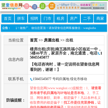
首页
拼车
招聘
门市
租房
房产
二手
商家
防诈骗！做推广、做信息置顶！请加望奎信息网客服微信：wangkuiba
公告：
当前位置
首页
>>
房屋出租
>> 出租
楼房出租[庆祝]南五路民福小区临近一中，
5楼46平方，家居齐全，南北通透，电话
1
5045545077
信息内容
【电话咨询时，请一定说明在望奎信息网
看到的，谢谢！】
联系手机
15045545077
号码归属地:绥化市移动
望奎信息网(www.wangkui.cc)提醒您：1、
请查看
发布者手机归属地与IP地址是否本地
。2、手工
活、网络兼职、刷单，都是骗子！凡以各种名义
防骗提醒：
收取费用的都是骗子！
找工作是往兜里挣钱，让
你往外掏钱的都是骗子
！异地招聘请提高警惕，