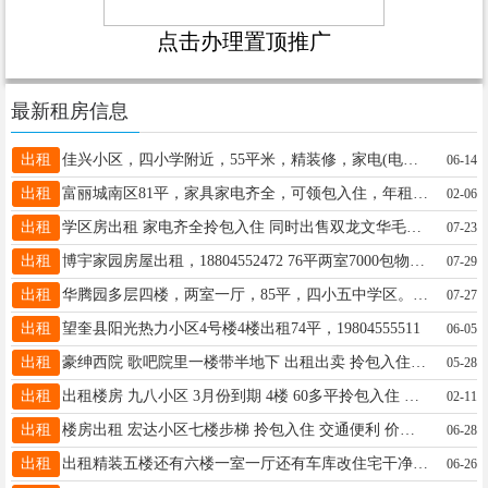
点击办理置顶推广
最新租房信息
出租
佳兴小区，四小学附近，55平米，精装修，家电(电视，冰箱，热水器，洗衣机)，联系电话18944556510.18501065676微信同步
06-14
出租
富丽城南区81平，家具家电齐全，可领包入住，年租12000联系电话18746566699
02-06
出租
学区房出租 家电齐全拎包入住 同时出售双龙文华毛坯 ☎️19845546067
07-23
出租
博宇家园房屋出租，18804552472 76平两室7000包物业取暖拎包入住
07-29
出租
华腾园多层四楼，两室一厅，85平，四小五中学区。有两张双人床，热水器，冰箱，年租金9000元包取暖费物业费，转租价格优惠，看房电话:15764552277
07-27
出租
望奎县阳光热力小区4号楼4楼出租74平，19804555511
06-05
出租
豪绅西院 歌吧院里一楼带半地下 出租出卖 拎包入住15636552951
05-28
出租
出租楼房 九八小区 3月份到期 4楼 60多平拎包入住 家电齐全 邻近四小 二中 一小 六中 交通方便 有意者请联系18724375477无意者非诚[合十]
02-11
出租
楼房出租 宏达小区七楼步梯 拎包入住 交通便利 价格便宜 可短租 电话18745572371微信同步 非诚勿扰
06-28
出租
出租精装五楼还有六楼一室一厅还有车库改住宅干净整洁配置齐全随时入住都可短租需要的联系，还有三楼五楼六楼车库改住宅长租短租都可需要的联系加微备用 13555371567
06-26