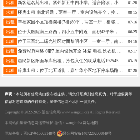
出租
新客运名苑出租。紧邻新五中四小学。适合陪读，小平方。适合人口少的住。家电齐全，拎包入住。租金美丽。联系电话号码 13763713338.联系人李先生
01-28
求租
楼房出租 南北通透，两室一厅，室内设施齐全，拎包入住。 地址：广场路，北五街口华辉小区西栋1号楼4单元302.南走300米第三小学，第四中学。 电话：13258585953
08-15
出租
幸福家园小区顶楼阁楼(7楼)80平，两室一厅，相邻三小四中校区，体育广场，大型幼儿园等，小区物业环境好，设施齐全，拎包入住，4000一年含取暖物业，电话15304553288
07-16
出租
位于大医院南三路西，四小五中附近，面积42平米，，年租便宜，月租也可，两月起，电话微信：15765275687上门收二手台式电脑，笔记本电脑，废旧手机等电话15765275687
06-25
出租
位于三百北二曙光社区对面黎明小区，一室一厅，南北通透，采光好，不山不顶，拎包入住7000元出租18745598558
04-16
出租
免费WiFi网络 6带7 屋内设施齐全 冰箱 电视 洗衣机 热水器 可拎包入住 13354550528​ 价格优惠 望奎县建设大厦对面碰碰凉院里
02-17
出租
惠民新区阳面车库出租，拎包入住的联系电话19254566521
03-19
出租
冷库出租：位于北五道街，嘉年华小区地下停车场路北，临街房，进出货方便。电话：13136929797
07-26
声明：
本站所有信息均由发布者提供，请您仔细辨别信息真伪，对于虚假类等
信息对您造成的任何损失，望奎信息网不承担一切责任。
Copyright © 2022-2025 望奎信息网(www.wangkui.cc) All Rights Reserved.
本网站由
望奎信息网
运营维护 微信：wangkuiba
网站地图
网站备案：
晋ICP备15003148号
晋公网安备14072202000049号