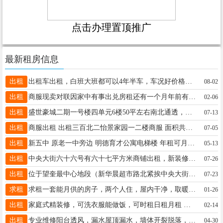
点击办理置顶推广
最新租房信息
出租
出租车出租，白班大班都可以4年半车，车况好价格低，15645535399
08-02
出租
商服现卖对联因家中有事出兑房租还有一个月年前有想卖对联的可以联系电话:13845537131
02-06
出租
盛世豪城二期一号楼四单元6楼50平左右南北通透，一室一厅一厨一卫，临近三小，四中，体育广场，中医院，3万（没房照，可配合办理房照，全办完全款5万左右）出租出售电微13349359390
07-13
出租
商服出租 出租三百北二怡景家园一二楼商服 面积共156平方 电话: 16646595517
07-05
出租
新五中 原老一中旁边 明德育才公寓电梯楼 年租可月租.适合陪读或单身办公，包取暖物业费15946152332非诚勿扰
05-13
出租
中央大街六十六号有六十七平方米商铺出租，新装修，纯一楼，13904857898
07-26
出租
位于望奎最中心地段（新华晨超市路北紧挨中央大街）三室一厅81平。改造后的小区干净整洁，人口少管理优，室内宽敞明亮，家具家电齐全拎包入住，价格优惠。电话15636630101
07-23
求租
求租一套能月供的房子，两个人住，屋内干净，取暖好的，1-4楼都可，高层也行价格不要太贵的，有的联系17374756362
01-26
出租
家庭式精装修，可洗衣服能做饭，可时租日租月租 密码锁无接触，电话微信同步18745578835
02-14
出租
专业维修阳台透风，漏水屋顶漏水，墙体开裂脱落，高空安装拆除，涂料真石漆18745579811
04-30