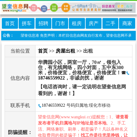
首页
拼车
招聘
门市
租房
房产
二手
商家
微信小程序:望奎信息港 免责声明：本栏目信息由网友自行发布，望奎信息网不承担任何
公告：
当前位置
首页
>>
房屋出租
>> 出租
华腾园小区，两室一厅，70㎡，领包入
住，有无线网络，四小对面，五中东300
米，价格便宜，价格便宜，价格便宜！☎
18746559922
，非诚勿扰，谢谢
信息内容
【电话咨询时，请一定说明在望奎信息网
看到的，谢谢！】
联系手机
18746559922
号码归属地:绥化市移动
望奎信息网(www.wangkui.cc)提醒您：1、
请查看
发布者手机归属地与IP地址是否本地
。2、手工
活、网络兼职、刷单，都是骗子！凡以各种名义
防骗提醒：
收取费用的都是骗子！
找工作是往兜里挣钱，让