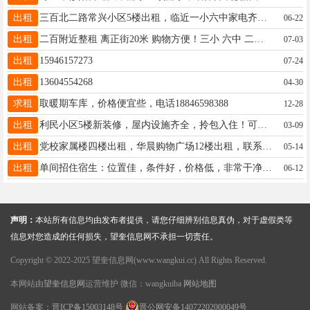
出租
三百北二路常兴小区5楼出租，临近一小六中家电齐全，拎包入住，长年租短期勿扰电话15184567558
06-22
出租
二百附近整租 离正街20米 购物方便！三小 六中 二中适合陪读 上班族 一室一厅65平5楼 年租 采光好 包取暖物业 家电家具齐全 拎包入住 电话:13840998293
07-03
出租
15946157273
07-24
出租
13604554268
04-30
求租
取暖期车库，价格便宜些，电话18846598388
12-28
出租
利民小区5楼新装修，屋内设施齐全，拎包入住！可月租，年租！价格优惠！电话 15774552300
03-09
出租
党校家属楼四楼出租，华晨购物广场12楼出租，联系电话16629640077
05-14
出租
单间招住宿生：位置佳，条件好，价格低，非常干净舒适，有家的感觉！电话13214550605
06-12
声明：
本站所有信息均由发布者提供，请您仔细辨别信息真伪，对于虚假类等
信息对您造成的任何损失，望奎信息网不承担一切责任。
Copyright © 2022-2025 望奎信息网(www.wangkui.cc) All Rights Reserved.
本网站由
望奎信息网
运营维护 微信：wangkuiba
网站地图
网站备案：
晋ICP备15003148号
晋公网安备14072202000049号