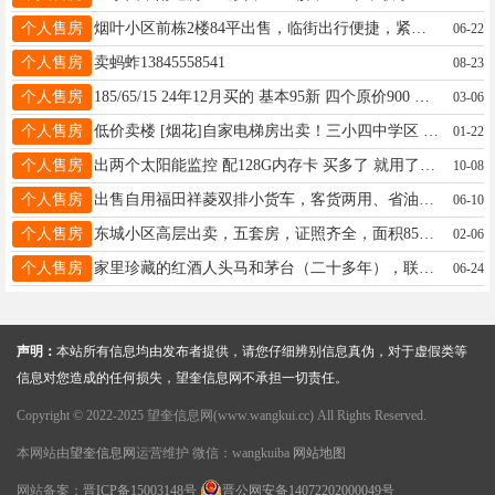
个人售房
烟叶小区前栋2楼84平出售，临街出行便捷，紧邻新中医院，屋内配套齐全，拎包即住，电话：13836405592
06-22
个人售房
卖蚂蚱13845558541
08-23
个人售房
185/65/15 24年12月买的 基本95新 四个原价900 现在500出 18245555910 孟家店自取 安驰的
03-06
个人售房
低价卖楼 [烟花]自家电梯房出卖！三小四中学区 乾程花园B7栋5单元 402室75.6平联系电话13212853563
01-22
个人售房
出两个太阳能监控 配128G内存卡 买多了 就用了几天 无需网络 无需电 阴天可续航5天 电话15146531457
10-08
个人售房
出售自用福田祥菱双排小货车，客货两用、省油好开、车况板正，创业拉货绝佳选择，整车无事故，无泡水，看中私聊！电话18945480583
06-10
个人售房
东城小区高层出卖，五套房，证照齐全，面积85-110不等，未装修，视野好交通便利，随时可看房，价格实惠可议价，不是中介，电话18145557411
02-06
个人售房
家里珍藏的红酒人头马和茅台（二十多年），联系电话13101559911
06-24
声明：
本站所有信息均由发布者提供，请您仔细辨别信息真伪，对于虚假类等
信息对您造成的任何损失，望奎信息网不承担一切责任。
Copyright © 2022-2025 望奎信息网(www.wangkui.cc) All Rights Reserved.
本网站由
望奎信息网
运营维护 微信：wangkuiba
网站地图
网站备案：
晋ICP备15003148号
晋公网安备14072202000049号