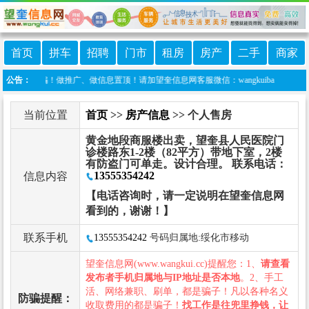
首页
拼车
招聘
门市
租房
房产
二手
商家
防诈骗！做推广、做信息置顶！请加望奎信息网客服微信：wangkuiba
公告：
当前位置
首页
>>
房产信息
>> 个人售房
黄金地段商服楼出卖，望奎县人民医院门
诊楼路东1-2楼（82平方）带地下室，2楼
有防盗门可单走。设计合理。 联系电话：
13555354242
信息内容
【电话咨询时，请一定说明在望奎信息网
看到的，谢谢！】
联系手机
13555354242
号码归属地:绥化市移动
望奎信息网(www.wangkui.cc)提醒您：1、
请查看
发布者手机归属地与IP地址是否本地
。2、手工
活、网络兼职、刷单，都是骗子！凡以各种名义
防骗提醒：
收取费用的都是骗子！
找工作是往兜里挣钱，让