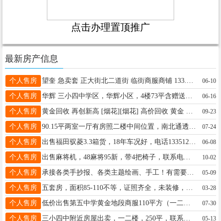
点击办理置顶推广
最新房产信息
个人售房
望奎 急卖套 正大街北二道街 临街商服商铺 133.17平 19.9万 可谈 电话 15246526552
06-10
个人售房
华辉 三小四中学区，华辉小区，4楼73平含赠送，不山不顶，2室1厅，高档新装修全屋新换三层铝塑铝窗户， 出门去哪都方便，房照在手，随时过户， 18944555161
06-16
个人售房
黄金回收 再创新高 [烟花][烟花] 高价回收 黄金 钯金 铂金 14k 18k 22k联系电话189445555511
09-23
个人售房
90.15平两室一厅有房照二楼中间位置，南北通透电话15344559936
07-24
个人售房
出售福田驭菱3.3箱货，18年车况好，电话13351252935
06-08
个人售房
出售麻将机，48麻将95新，带4把椅子，联系电话13304854573
10-02
个人售房
承接各类手抄报、各类主题绘画、手工！有需要的加微信！联系电话：18746060861
05-09
个人售房
五套房，面积85-110不等，证照齐全，未装修，正大街中医院路南（老交通局），视野好交通便利，随时可看房，可议价，不是中介，电话18145557411，15184562466
03-28
个人售房
低价出售第五中学黄金地段商服110平方（一二楼），新装修，可做生意可居住可陪读，证照齐全，诚心低价出售17万，随时看房，联系电话13763784433
07-30
个人售房
三小四中附近房屋出卖，一二楼，250平，联系电话13836426930
05-13