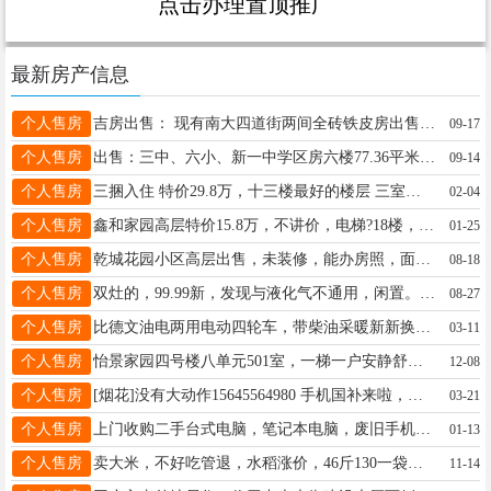
点击办理置顶推广
最新房产信息
个人售房
吉房出售： 现有南大四道街两间全砖铁皮房出售，内有仓房，小园临近三中，六小。交通便利有意者联系18945542948非诚勿扰。
09-17
个人售房
出售：三中、六小、新一中学区房六楼77.36平米，两室一厅，不山不顶，去年新装修未入住，房本过五年，特价7.5万。 ☎️18504557014
09-14
个人售房
三捆入住 特价29.8万，十三楼最好的楼层 三室一厅 四小五中学区房 顶级采光 和谐高层13楼 房照面积110平 超大客厅 ，真皮沙发 屋里嘎嘎暖乎 不山不顶18746526850
02-04
个人售房
鑫和家园高层特价15.8万，不讲价，电梯?18楼，毛坯，不把山，两室一厅，三连门，93平方含赠送面积，正常举架高度3米，看好了不是阁楼，包改一首房票18746526850
01-25
个人售房
乾城花园小区高层出售，未装修，能办房照，面积84平楼层好，电话13836424929
08-18
个人售房
双灶的，99.99新，发现与液化气不通用，闲置。66元带走吧。15004557787
08-27
个人售房
比德文油电两用电动四轮车，带柴油采暖新新换的电瓶5500元，有意者打18245899992
03-11
个人售房
怡景家园四号楼八单元501室，一梯一户安静舒适，南北通透，面积65平.16万便宜出售。看房电话/微信：13384556754
12-08
个人售房
[烟花]没有大动作15645564980 手机国补来啦，福利大放送！现在买手机、平板、智能手表、手环等数码产品，即可享受国家补贴+店补，还有以旧换新、手机网红全包膜等业务。
03-21
个人售房
上门收购二手台式电脑，笔记本电脑，废旧手机，各种电子产品，另出售二手台式电脑，电话微信：15765275687
01-13
个人售房
卖大米，不好吃管退，水稻涨价，46斤130一袋，自家种的富饶河水，还有陈年纯粮白酒，15046581259
11-14