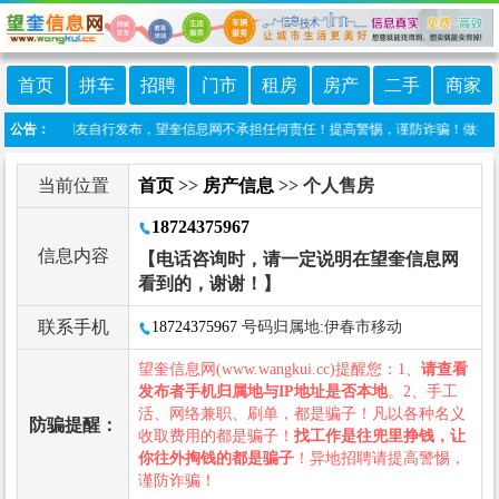
首页
拼车
招聘
门市
租房
房产
二手
商家
目信息由网友自行发布，望奎信息网不承担任何责任！提高警惕，谨防诈骗！做推广、做信
公告：
当前位置
首页
>>
房产信息
>> 个人售房
18724375967
信息内容
【电话咨询时，请一定说明在望奎信息网
看到的，谢谢！】
联系手机
18724375967
号码归属地:伊春市移动
望奎信息网(www.wangkui.cc)提醒您：1、
请查看
发布者手机归属地与IP地址是否本地
。2、手工
活、网络兼职、刷单，都是骗子！凡以各种名义
防骗提醒：
收取费用的都是骗子！
找工作是往兜里挣钱，让
你往外掏钱的都是骗子
！异地招聘请提高警惕，
谨防诈骗！