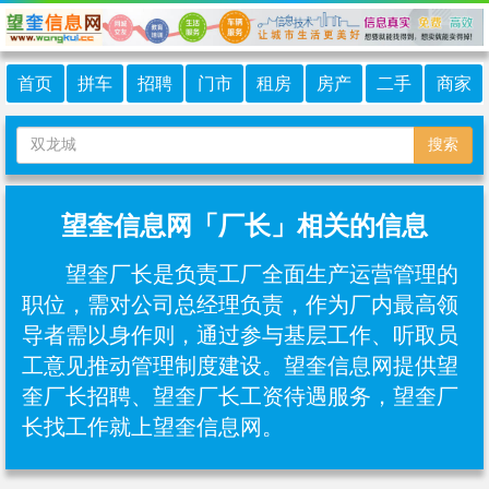
首页
拼车
招聘
门市
租房
房产
二手
商家
搜索
望奎信息网「厂长」相关的信息
望奎厂长是负责工厂全面生产运营管理的
职位，需对公司总经理负责，作为厂内最高领
导者需以身作则，通过参与基层工作、听取员
工意见推动管理制度建设。望奎信息网提供望
奎厂长招聘、望奎厂长工资待遇服务，望奎厂
长找工作就上望奎信息网。