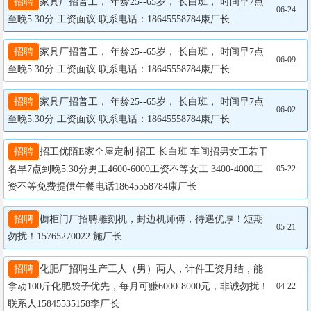
招聘
家具厂招普工， 年龄25--65岁， 长白班， 时间早7点
06-24
至晚5.30分 工资面议 联系电话：18645558784康厂长
招聘
家具厂招普工， 年龄25--65岁， 长白班， 时间早7点
06-09
至晚5.30分 工资面议 联系电话：18645558784康厂长
招聘
家具厂招普工， 年龄25--65岁， 长白班， 时间早7点
06-02
至晚5.30分 工资面议 联系电话：18645558784康厂长
招聘
招工优陌E家全屋定制 招工 长白班 车间招男女工若干
名早7点到晚5.30分男工4600-6000工资不等女工 3400-4000工
05-22
资不等免费提供午餐电话18645558784康厂长
招聘
橱柜门厂招聘雕刻机，封边机师傅，待遇优厚！短期
05-21
勿扰！15765270022 施厂长
招聘
化肥厂招聘生产工人（男）两人，计件工资月结，能
拿动100斤化肥袋子优先，每月可赚6000-8000元，非诚勿扰！
04-22
联系人15845535158李厂长