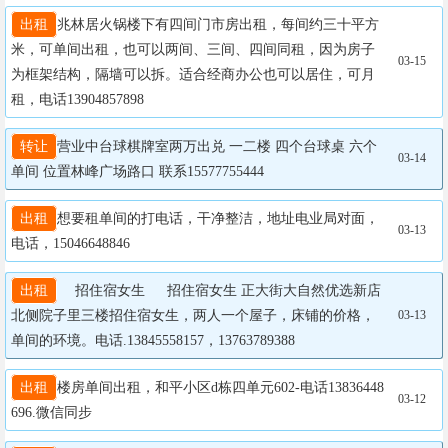
出租
兆林居火锅楼下有四间门市房出租，每间约三十平方
米，可单间出租，也可以两间、三间、四间同租，因为房子
03-15
为框架结构，隔墙可以拆。适合经商办公也可以居住，可月
租，电话13904857898
转让
营业中台球棋牌室两万出兑 一二楼 四个台球桌 六个
03-14
单间 位置林峰广场路口 联系15577755444
出租
想要租单间的打电话，干净整洁，地址电业局对面，
03-13
电话，15046648846
出租
  招住宿女生   招住宿女生 正大街大自然优选新店
北侧院子里三楼招住宿女生，两人一个屋子，床铺的价格，
03-13
单间的环境。电话.13845558157，13763789388
出租
楼房单间出租，和平小区d栋四单元602-电话13836448
03-12
696.微信同步