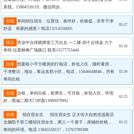
系我。15004559119。微信同步。
出租
单间招住宿生：位置佳，条件好，价格低，非常干净
02-27
舒适，有家的感觉！电话13214550605
转让
营业中台球棋牌室三万出兑 一二楼 四个台球桌 六个
02-26
单间 位置林峰广场路口 联系15577755444
出租
想要租小平方楼房的打电话，拎包入住，随时看房，
干净整洁，地址，客运名苑小区，电话，15046648846，另有
02-26
单间出租
出租
合租，单间出租，租男生，可月租，拎包入住，环境
02-25
好，雨涵二期大门对面13089979992
出租
  招住宿女生   招住宿女生 正大街大自然优选新店
北侧院子里三楼招住宿女生，两人一个屋子，床铺的价格，
02-22
单间的环境。电话.13845558157，13763789388