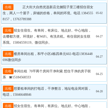
出租
    正大街大自然优选新店北侧院子里三楼招住宿女
生，两人一个屋子，床铺的价格，单间的环境。电话.1384555
05-02
8157，13763789388
出租
招女住宿生。有单间，有床位。地点好。中心地段，
去哪都方便。环境好，有WiFi。有洗衣机。有住宿的女生联
04-27
系我。15004559119。微信同步。
出租
楼房单间出租，和平小区d栋四单元602-电话13836448
04-27
696微信同步
出租
单间出租  70平两个房间干净利索 想住干净的房子联
04-25
系   ☎15184568333
出租
想要租单间的打电话，干净整洁，地址电业局对面，
04-20
电话，15046648846
出租
招女住宿生。有单间，有床位。地点好。中心地段，