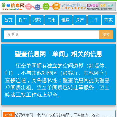
首页
拼车
招聘
门市
租房
房产
二手
商家
搜索
望奎信息网「单间」相关的信息
望奎单间拥有独立的空间边界（如墙体、
门），不与其他功能区（如客厅、其他卧室）
直接连通，具备隐私性；望奎信息网提供望奎
单间房出租、望奎单间房屋转让等服务，望奎
喷漆工找工作就上望奎。
出租
想要租单间一个人住的楼房打电话，干净整洁，地址