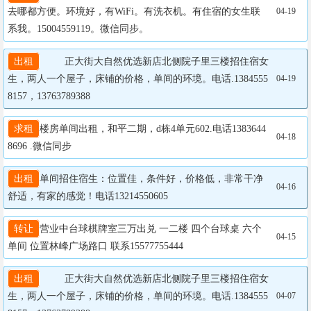
去哪都方便。环境好，有WiFi。有洗衣机。有住宿的女生联
04-19
系我。15004559119。微信同步。
出租
    正大街大自然优选新店北侧院子里三楼招住宿女
生，两人一个屋子，床铺的价格，单间的环境。电话.1384555
04-19
8157，13763789388
求租
楼房单间出租，和平二期，d栋4单元602.电话1383644
04-18
8696 .微信同步
出租
单间招住宿生：位置佳，条件好，价格低，非常干净
04-16
舒适，有家的感觉！电话13214550605
转让
营业中台球棋牌室三万出兑 一二楼 四个台球桌 六个
04-15
单间 位置林峰广场路口 联系15577755444
出租
    正大街大自然优选新店北侧院子里三楼招住宿女
生，两人一个屋子，床铺的价格，单间的环境。电话.1384555
04-07