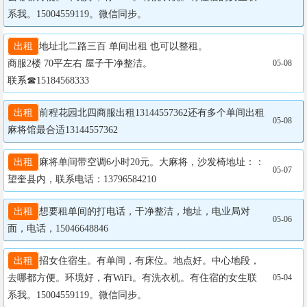
系我。15004559119。微信同步。
出租
地址北二路三百 单间出租 也可以整租。

商服2楼 70平左右 屋子干净整洁。

05-08
联系☎15184568333
出租
前程花园北四商服出租13144557362还有多个单间出租
05-08
麻将馆最合适13144557362
出租
麻将单间带空调6小时20元。大麻将，沙发椅地址：：
05-07
望奎县内，联系电话：13796584210
出租
想要租单间的打电话，干净整洁，地址，电业局对
05-06
面，电话，15046648846
出租
招女住宿生。有单间，有床位。地点好。中心地段，
去哪都方便。环境好，有WiFi。有洗衣机。有住宿的女生联
05-04
系我。15004559119。微信同步。