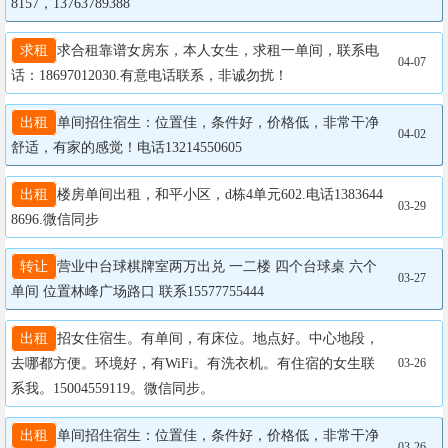
8157，13763789388
求租
求合租靠谱女房东，本人女生，求租一单间，联系电
04-07
话：18697012030.有意电话联系，非诚勿扰！
出租
单间招住宿生：位置佳，条件好，价格低，非常干净
04-02
舒适，有家的感觉！电话13214550605
出租
楼房单间出租，和平小区，d栋4单元602.电话1383644
03-29
8696.微信同步
转让
营业中台球棋牌室两万出兑 一二楼 四个台球桌 六个
03-27
单间 位置林峰广场路口 联系15577755444
出租
招女住宿生。有单间，有床位。地点好。中心地段，
去哪都方便。环境好，有WiFi。有洗衣机。有住宿的女生联
03-26
系我。15004559119。微信同步。
出租
单间招住宿生：位置佳，条件好，价格低，非常干净
03-26