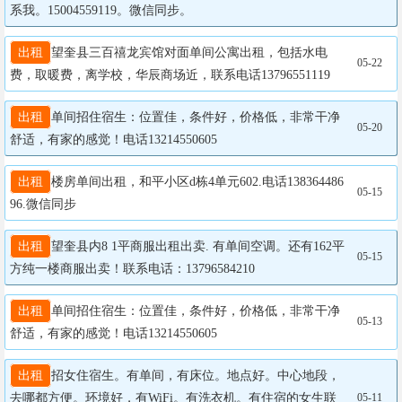
系我。15004559119。微信同步。
出租
望奎县三百禧龙宾馆对面单间公寓出租，包括水电
05-22
费，取暖费，离学校，华辰商场近，联系电话13796551119
出租
单间招住宿生：位置佳，条件好，价格低，非常干净
05-20
舒适，有家的感觉！电话13214550605
出租
楼房单间出租，和平小区d栋4单元602.电话138364486
05-15
96.微信同步
出租
望奎县内8 1平商服出租出卖. 有单间空调。还有162平
05-15
方纯一楼商服出卖！联系电话：13796584210
出租
单间招住宿生：位置佳，条件好，价格低，非常干净
05-13
舒适，有家的感觉！电话13214550605
出租
招女住宿生。有单间，有床位。地点好。中心地段，
去哪都方便。环境好，有WiFi。有洗衣机。有住宿的女生联
05-11