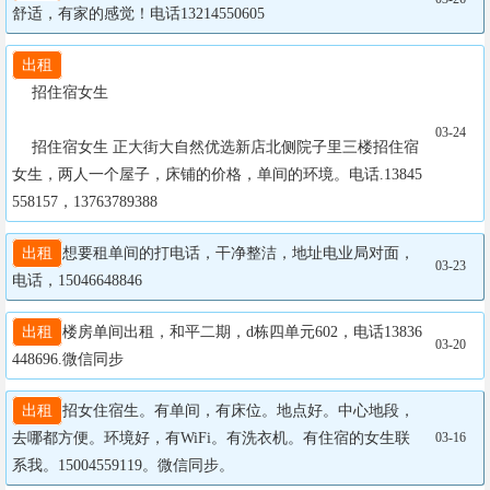
舒适，有家的感觉！电话13214550605
出租
  招住宿女生  

03-24
  招住宿女生 正大街大自然优选新店北侧院子里三楼招住宿
女生，两人一个屋子，床铺的价格，单间的环境。电话.13845
558157，13763789388
出租
想要租单间的打电话，干净整洁，地址电业局对面，
03-23
电话，15046648846
出租
楼房单间出租，和平二期，d栋四单元602，电话13836
03-20
448696.微信同步
出租
招女住宿生。有单间，有床位。地点好。中心地段，
去哪都方便。环境好，有WiFi。有洗衣机。有住宿的女生联
03-16
系我。15004559119。微信同步。