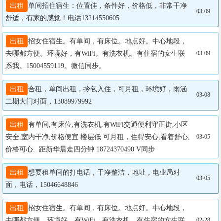
出租
单间招住宿生：位置佳，条件好，价格低，非常干净
03-09
舒适，有家的感觉！电话13214550605
出租
招女住宿生。有单间，有床位。地点好。中心地段，
去哪都方便。环境好，有WiFi。有洗衣机。有住宿的女生联
03-09
系我。15004559119。微信同步。
出租
合租，单间出租，拎包入住，可月租，环境好，雨涵
03-08
二期大门对面，13089979992
出租
有单间,有床位,有洗衣机,有WiFi交通便利守正街,小区
安全,室内干净,价格便宜 楼层低 可月租，住得安心,看着舒心,
03-05
价格可心.  距新华晨走四分钟 18724370490 V同步
出租
想要租单间的打电话，干净整洁，地址，电业局对
03-05
面，电话，15046648846
出租
招女住宿生。有单间，有床位。地点好。中心地段，
去哪都方便。环境好，有WiFi。有洗衣机。有住宿的女生联
02-28