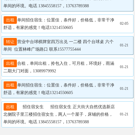
单间的环境。电话.13845558157，13763789388
出租
单间招住宿生：位置佳，条件好，价格低，非常干净
02-05
舒适，有家的感觉！电话13214550605
转让
营业中台球棋牌室四万出兑 一二楼 四个台球桌 六个
01-21
单间  位置林峰广场路口 联系15577755444
出租
合租，单间出租，拎包入住，可月租，环境好，雨涵
01-21
二期大门对面，13089979992
出租
单间招住宿生：位置佳，条件好，价格低，非常干净
01-21
舒适，有家的感觉！电话13214550605
出租
  招住宿女生   招住宿女生 正大街大自然优选新店
北侧院子里三楼招住宿女生，两人一个屋子，床铺的价格，
01-21
单间的环境。电话.13845558157，13763789388