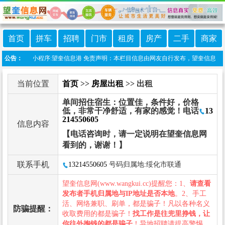
首页
拼车
招聘
门市
租房
房产
二手
商家
站上线微信小程序:望奎信息港 免责声明：本栏目信息由网友自行发布，望奎信息网不承
公告：
当前位置
首页
>>
房屋出租
>> 出租
单间招住宿生：位置佳，条件好，价格
低，非常干净舒适，有家的感觉！电话
13
214550605
信息内容
【电话咨询时，请一定说明在望奎信息网
看到的，谢谢！】
联系手机
13214550605
号码归属地:绥化市联通
望奎信息网(www.wangkui.cc)提醒您：1、
请查看
发布者手机归属地与IP地址是否本地
。2、手工
活、网络兼职、刷单，都是骗子！凡以各种名义
防骗提醒：
收取费用的都是骗子！
找工作是往兜里挣钱，让
你往外掏钱的都是骗子
！异地招聘请提高警惕，