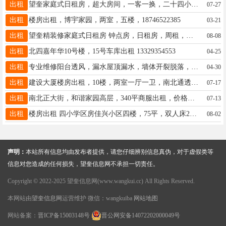
出租
望奎家庭式日租房，超大房间，一客一换，二十四小时热水，冰箱，电视，洗衣机，空调，wifi，洗漱用品齐全，优雅的环境，家的感觉！微信电话同步:13384553230
07-27
出租
楼房出租，博宇家园，两室，五楼，18746522385
03-21
出租
望奎精装修家庭式日租房 钟点房，日租房，周租，月租，婚房，24小时热水 免费纸巾 湿巾 所有房间都是密码指纹锁 绝对隐私订房电话13352557727微信同步
08-08
出租
北四嘉年华10号楼，15号车库出租 13329354553
04-25
出租
专业维修阳台透风，漏水屋顶漏水，墙体开裂脱落，高空安装拆除，涂料真石漆18745579811
04-30
出租
建设大厦楼房出租，10楼，两室一厅一卫，南北通透，拎包入住，家电齐全，1746567193.18645590567
07-17
出租
南北正大街，和谐家园高层，340平商服出租，价格优惠，联系19845547744
07-13
出租
楼房出租 四小学区房佳兴小区四楼，75平，双人床2个，电视冰箱热水器都有，拎包入住电话15945550291
08-02
声明：
本站所有信息均由发布者提供，请您仔细辨别信息真伪，对于虚假类等
信息对您造成的任何损失，望奎信息网不承担一切责任。
Copyright © 2022-2025 望奎信息网(www.wangkui.cc) All Rights Reserved.
本网站由
望奎信息网
运营维护 微信：wangkuiba
网站地图
网站备案：
晋ICP备15003148号
晋公网安备14072202000049号