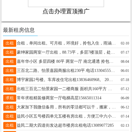
点击办理置顶推广
最新租房信息
出租
合租，单间出租。可月租，环境好，拎包入住，雨涵二期大门对面13089979992
02-10
出租
豪绅家园两室一厅出租，88.73平，多层7楼顶层，处于中心位置，交通便利，家电家具齐全，干净整洁，真正拎包入住。年租，微信同步，非诚勿扰。15146530016
07-17
出租
嘉年华小区 多层四楼 80平 两室一厅 南北通透 拎包入住 一小六中学区房 距离正大街和办事大厅都近 自住房 室内干净整洁 年租一万 价格可议 看房电话13206904315
08-04
出租
三百北二路。怡景嘉园商服出租230平.电话13304555969
06-01
出租
博宇家园2号楼。车库改住宅出租13836460968。 20多平方。洗衣机，冰箱都有，取暖效果非常好，去年装修。冬暖夏凉，价格面议。
07-18
出租
出租三百北二怡景家园一二楼商服 面积共160平方 电话: 16646595517
07-12
求租
常年求租精装修两室一厅电梯高层15665011314
06-09
出租
大家加下我微信备用，所有的零活都可以干，搬家，冰箱，洗衣机，家具，沙发，都可以，有三轮车，价位最低，随叫随到，微信同步18945507438
06-12
出租
益民小区五号楼四单元五楼有房出租，方便三中六小陪读☎️13314550968
07-14
出租
益民二期大四道街发达超市楼房出租电话13089077285
02-13