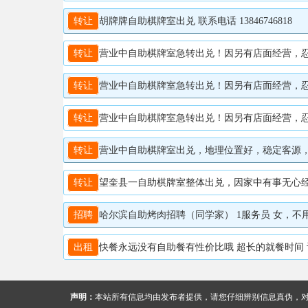
转让
胡牌牌自助棋牌室出兑 联系电话 13846746818
转让
营业中自助棋牌室急转出兑！因另有店面经营，忍痛
转让
营业中自助棋牌室急转出兑！因另有店面经营，忍痛
转让
营业中自助棋牌室急转出兑！因另有店面经营，忍痛转让
转让
营业中自助棋牌室出兑，地理位置好，稳定客源，自助
转让
望奎县一自助棋牌室整体出兑，因家中有事无心经营，有
招聘
哈尔滨自助烤肉招聘（同学家） 1服务员 女，不用点菜上
出租
快餐永远没有自助餐有性价比哦 超长的就餐时间 让你
声明：
本站所有信息均由发布者提供，请您仔细辨别信息真伪，