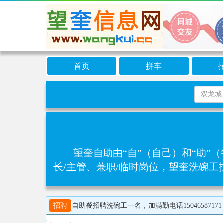
首页
拼车
望奎自助由“自”（自己）和“助”
长/主管、兼职/临时岗位，望奎洗碗
招聘
自助餐招聘洗碗工一名，加满勤电话15046587171