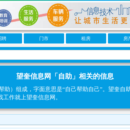
招聘
门市
租房
房
望奎信息网「自助」相关的信息
（帮助）组成，字面意思是“自己帮助自己”。望奎自
工找工作就上望奎信息网。