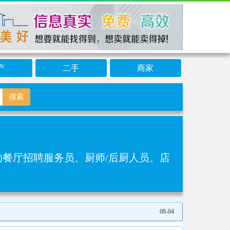
产
二手
商家
搜索
助餐厅招聘服务员、厨师/后厨人员、店
08-04