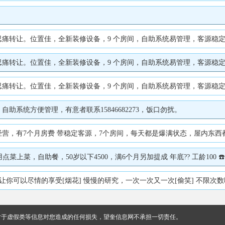
转让。位置佳，全新装修设备，9 个房间，自助系统易管理，客源稳定，接手即
转让。位置佳，全新装修设备，9 个房间，自助系统易管理，客源稳定，接手即
。位置佳，全新装修设备，9 个房间，自助系统易管理，客源稳定，接手即盈利。
系统方便管理，有意者联系15846682273，饭口勿扰。
7个月房费 带稳定客源，7个房间，每天都是爆满状态，屋内东西都带，年前年后挣
菜，自助餐，50岁以下4500，满6个月另加提成 年底?? 工龄100 ☎️15
可以尽情的享受[烟花] 慢慢的研究，一次一次又一次[偷笑] 不限次数哦[胜利]
对于虚假类等信息对您造成的任何损失，望奎信息网不承担一切责任。