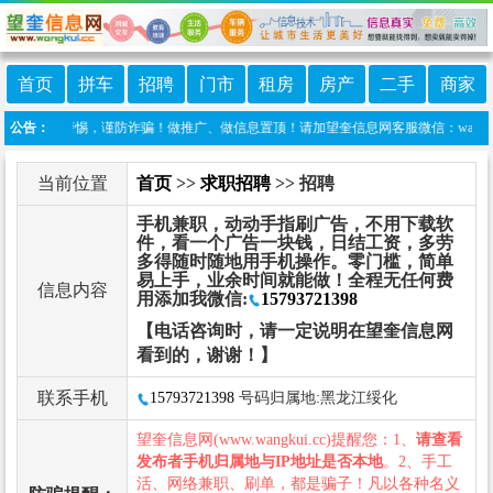
首页
拼车
招聘
门市
租房
房产
二手
商家
！提高警惕，谨防诈骗！做推广、做信息置顶！请加望奎信息网客服微信：wangkuib
公告：
当前位置
首页
>>
求职招聘
>> 招聘
手机兼职，动动手指刷广告，不用下载软
件，看一个广告一块钱，日结工资，多劳
多得随时随地用手机操作。零门槛，简单
易上手，业余时间就能做！全程无任何费
信息内容
用添加我微信:
15793721398
【电话咨询时，请一定说明在望奎信息网
看到的，谢谢！】
联系手机
15793721398
号码归属地:黑龙江绥化
望奎信息网(www.wangkui.cc)提醒您：1、
请查看
发布者手机归属地与IP地址是否本地
。2、手工
活、网络兼职、刷单，都是骗子！凡以各种名义