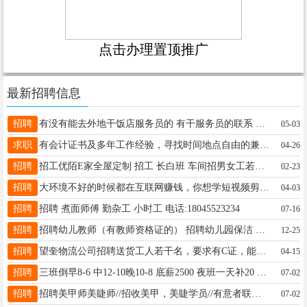
点击办理置顶推广
最新招聘信息
招聘
有没有能去外地干饭店服务员的 有干服务员的联系 工作地点在雄安新区 工资4500往上 干过的优先 住宿条件好 活不累 联系电话18845537748刘女士
05-03
求职
有会计证书及多年工作经验，寻找时间地点自由的兼职工作，包括不限于财务统计类。 联系电话13604554384
04-26
招聘
招工优陌E家全屋定制 招工 长白班 车间招男女工若干名早7点到晚5.30分男工4600-6000工资不等女工 3400-4000工资不等免费提供午餐电话18645558784康厂长
02-23
招聘
大环境不好的时候都在互联网赚钱，你想学短视频剪辑拍摄吗，想做账号吗，电话微信同步18945542332
04-03
招聘
招聘 煮面师傅 勤杂工 小时工 电话:18045523234
07-16
招聘
招聘幼儿教师（有教师资格证的） 招聘幼儿园保洁 联系电话：15845535858
12-25
招聘
望奎物流公司招聘送货工人若干名，要求有C证，能开车。联系电话15331927292
04-15
招聘
三班倒早8-6 中12-10晚10-8 底薪2500 夜班一天补20 外加提成 搬货 上架捡货处理售后 4天休 试岗3天无工资 年龄20-30 私13069963618
07-02
招聘
招聘美甲师美睫师//招收美甲，美睫学员//有意者联系方式电话18645557322
07-02