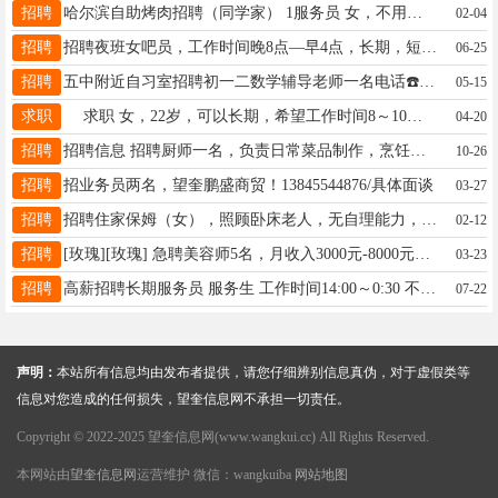
招聘
哈尔滨自助烤肉招聘（同学家） 1服务员 女，不用点菜上菜，自助餐，50岁以下4500，满6个月另加提成 年底?? 工龄100 ☎️15546466201 哈尔滨南岗区或道外
02-04
招聘
招聘夜班女吧员，工作时间晚8点—早4点，长期，短期勿扰。有责任心。15845533535微信电话同步
06-25
招聘
五中附近自习室招聘初一二数学辅导老师一名电话☎️15845533991
05-15
求职
求职 女，22岁，可以长期，希望工作时间8～10小时，学东西快17345650281
04-20
招聘
招聘信息 招聘厨师一名，负责日常菜品制作，烹饪，确保口味稳定，价格面谈。 联系方式: 13763725599
10-26
招聘
招业务员两名，望奎鹏盛商贸！13845544876/具体面谈
03-27
招聘
招聘住家保姆（女），照顾卧床老人，无自理能力，工资面议 ，联系电话：13134559393
02-12
招聘
[玫瑰][玫瑰] 急聘美容师5名，月收入3000元-8000元以上，有无经验均可，周六日可休息，（宝妈可兼职，早上送完孩子来，孩子放学提前走）☎：15845531909李晶
03-23
招聘
高薪招聘长期服务员 服务生 工作时间14:00～0:30 不加班 不值班 待遇优 有工作经验，有责任心，长期稳定者优先录用 ，下午1点后联系，电话：15304559963
07-22
声明：
本站所有信息均由发布者提供，请您仔细辨别信息真伪，对于虚假类等
信息对您造成的任何损失，望奎信息网不承担一切责任。
Copyright © 2022-2025 望奎信息网(www.wangkui.cc) All Rights Reserved.
本网站由
望奎信息网
运营维护 微信：wangkuiba
网站地图