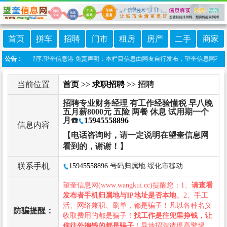
首页
拼车
招聘
门市
租房
房产
二手
商家
上线微信小程序:望奎信息港 免责声明：本栏目信息由网友自行发布，望奎信息网不承担任
公告：
当前位置
首页
>>
求职招聘
>> 招聘
招聘专业财务经理 有工作经验懂税 早八晚
五月薪8000元 五险 两餐 休息 试用期一个
月☎️
15945558896
信息内容
【电话咨询时，请一定说明在望奎信息网
看到的，谢谢！】
联系手机
15945558896
号码归属地:绥化市移动
望奎信息网(www.wangkui.cc)提醒您：1、
请查看
发布者手机归属地与IP地址是否本地
。2、手工
活、网络兼职、刷单，都是骗子！凡以各种名义
防骗提醒：
收取费用的都是骗子！
找工作是往兜里挣钱，让
你往外掏钱的都是骗子
！异地招聘请提高警惕，