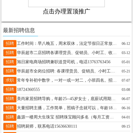
点击办理置顶推广
最新招聘信息
招聘
工作时间：早八晚五，周末双休，法定节假日正常放 福利待遇：5-5.5k/月、包食宿、全额五险一金、免费体检、生日、过节福利 电话：13520215338
06-12
招聘
华辰超市二店招聘各课理货员、促销员、小时工、收银员、信息员、装卸工，薪资待遇好，有带薪休假，可上保险，有意者可拨打咨询电话: 15765798271 地址:华辰购物广场地下新华辰
03-12
招聘
旭日家电商场招聘兼职送货司机，电话13763763456
05-01
招聘
华辰超市全岗位招聘: 各课理货员、促销员、小时工、装卸工、肉品刀手、纸壳工、更夫、客服员 薪资待遇好，有带薪休假、可交五险，有意者可拨打咨询电话13904555923
05-21
求职
常年专补初中数学，一对一或一对二，小班四名。招收初一，初二，初三，初四，本人亲自带，价格优惠。本人有十多年教学辅导经验，带过多届初四毕业班学生，有中考方向命题18645558627
07-07
招聘
18724360555
03-08
招聘
美尚家居招聘导购，年龄25--45岁女士，底薪试用期2500转正后3000+提成+日常奖励，上不封顶，每月带薪休假2天，工作时间早8点晚5点。应聘电话15845092666
06-07
招聘
大量招聘主播，工作简单，照稿子念就可以，年龄18-45岁，白班20/小时，晚班27/小时，下播就结账，兼职全职均可，地址北三路一小学斜对面，15846680266微信同步
06-16
招聘
鑫源一楼周大生珠宝 招聘珠宝顾问多名（每月工资保底3800元！上不封顶！ 带薪假2天➕节假日福利➕晋升空间➕免费学习 电话:15546571035
04-01
招聘
招聘厨师，联系电话15636630111
09-15