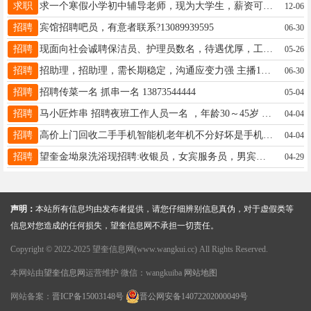
求职
求一个寒假小学初中辅导老师，现为大学生，薪资可以面谈
12-06
招聘
宾馆招聘吧员，有意者联系?13089939595
06-30
招聘
现面向社会诚聘保洁员、护理员数名，待遇优厚，工作环境温馨舒适。有意者请直接电话咨询：04556877777
05-26
招聘
招助理，招助理，需长期稳定，沟通应变力强 主播150名，主播150名，主播150名，全职兼职均可 三小西门信心传媒有限公司 ☎️：13091540123
06-30
招聘
招聘传菜一名 抓串一名 13873544444
05-04
招聘
马小匠炸串 招聘夜班工作人员一名 ，年龄30～45岁 工作时间下午17:00～凌晨3:00，工资4500元（男女不限，长期稳定，短期勿扰） 电话13359929229
04-04
招聘
高价上门回收二手手机智能机老年机不分好坏是手机就行微信电话同步18245531231
04-04
招聘
望奎金坳泉洗浴现招聘:收银员，女宾服务员，男宾服务员，看门工，房嫂，休闲大厅服务员，电话:/15145721721
04-29
声明：
本站所有信息均由发布者提供，请您仔细辨别信息真伪，对于虚假类等
信息对您造成的任何损失，望奎信息网不承担一切责任。
Copyright © 2022-2025 望奎信息网(www.wangkui.cc) All Rights Reserved.
本网站由
望奎信息网
运营维护 微信：wangkuiba
网站地图
网站备案：
晋ICP备15003148号
晋公网安备14072202000049号