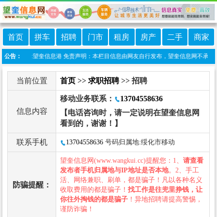
首页
拼车
招聘
门市
租房
房产
二手
商家
微信小程序:望奎信息港 免责声明：本栏目信息由网友自行发布，望奎信息网不承担任何
公告：
当前位置
首页
>>
求职招聘
>> 招聘
移动业务联系：
13704558636
信息内容
【电话咨询时，请一定说明在望奎信息网
看到的，谢谢！】
联系手机
13704558636
号码归属地:绥化市移动
望奎信息网(www.wangkui.cc)提醒您：1、
请查看
发布者手机归属地与IP地址是否本地
。2、手工
活、网络兼职、刷单，都是骗子！凡以各种名义
防骗提醒：
收取费用的都是骗子！
找工作是往兜里挣钱，让
你往外掏钱的都是骗子
！异地招聘请提高警惕，
谨防诈骗！