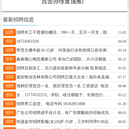
点击办理置顶推广
最新招聘信息
招聘
招聘木工干普通扣棚活，300一天，五天一开支，联系电话15845536667
11-03
求职
18724363318
04-04
招聘
带货主播年龄20-35岁，对美妆行业有热情口齿伶俐，学习能力较强薪资3000底薪➕200满勤➕提成， 每天工作5小时左右 每月休息2天电话微信18182750336
03-19
求职
鑫春顺心顺意搬家公司.有自己的团队，大小活都接.大车小车都有，还能下屯。 搬家专扛冰箱，屋里的杂货，，洗衣机，电视。家具。随时恭候您的来电， 16604556806微信同步
06-22
招聘
招聘后厨杂工，北六道街徐家鲜羊炭火锅 联系电话：13555339495
01-02
招聘
盛农牧业吉林有限公司招聘正规大企业！面向各县城招聘地销销售精英底薪3000每日补助300元任务达标月入14000五险一金齐全，社保待遇优厚电话:15143081178郭经理
07-17
招聘
海鲜区理货员一名、菜区理货员一名.工资面议. 电话 13284555928、
08-06
求职
女，15774552233。求职。啥活都能干。长期也行。短期也可以。最好是长白。
03-22
招聘
招聘男工送货。 电话号码 18182851888
01-30
招聘
广告公司招聘成手设计员，有广告牌匾相关经验优先，联系电话15546552244
09-03
招聘
快递超市招聘客服(女)20岁-35岁，工作时间早8.00点，晚6点联糸电话:15645551818
06-02