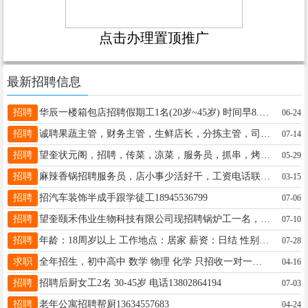
点击办理置顶推广
最新招聘信息
招聘
华辰一楼箱包店招聘假期工1名(20岁~45岁) 时间早8.15～16.40有无经验均可！ 华辰购物广场一楼袋鼠皮具 ☎️16555403666
06-24
招聘
诚聘果蔬主管，财务主管，生鲜店长，分拣主管，司机，收银，薪资面议，联系电话13199037575微信同步
07-14
招聘
望奎状元阁，招聘，传菜，凉菜，服务员，抓串，烤师，应聘电话13873544444
05-29
招聘
麻辣香锅招聘服务员，店小事少活好干，工资电话联系17611526123
03-15
招聘
招汽车装饰半成手跟学徒工18945536799
07-06
招聘
望奎颐禾伟业生物科技有限公司现招聘锅炉工一名，气锅炉能熟练操作，最好有锅炉证，联系电话曲先生15774657777
07-10
招聘
年龄：18周岁以上 工作地点：居家 薪资：日结 性别：女生 工作性质：按要求完成下载指定平台 跟用户沟通交流 需要有耐心 咨询：18646162109（加微）
07-28
求职
全年招生，初中高中 数学 物理 化学 只招收一对一，一对二，有多年教学经验解题方法和技巧 有独特研究 电话:17645505980（微信同步） 自己加微咨询
04-16
招聘
招聘后厨女工2名 30-45岁 电话13802864194
07-03
招聘
老年公寓招聘帮厨13634557683
04-24