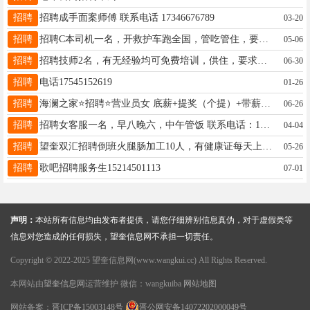
招聘
招聘成手面案师傅 联系电话 17346676789
03-20
招聘
招聘C本司机一名，开救护车跑全国，管吃管住，要求50岁以下，技术好，擅长跑长途的，无不良嗜好，有意者电话咨询13591713120
05-06
招聘
招聘技师2名，有无经验均可免费培训，供住，要求女生，保底8000-1.2w，年龄20-35岁，身材苗条，电话同步微信15714556111
06-30
招聘
电话17545152619
01-26
招聘
海澜之家⭐招聘⭐营业员女 底薪+提奖（个提）+带薪休假 4天 每天工作7.5个小时 法定假日三薪 ，30周岁以内，已婚已育优先，有无经验均可，电话:19289730851
06-26
招聘
招聘女客服一名，早八晚六，中午管饭 联系电话：18045576682
04-04
招聘
望奎双汇招聘倒班火腿肠加工10人，有健康证每天上午9点面试！微信、电话报名（微信同步）或打电话18346455532
05-26
招聘
歌吧招聘服务生15214501113
07-01
声明：
本站所有信息均由发布者提供，请您仔细辨别信息真伪，对于虚假类等
信息对您造成的任何损失，望奎信息网不承担一切责任。
Copyright © 2022-2025 望奎信息网(www.wangkui.cc) All Rights Reserved.
本网站由
望奎信息网
运营维护 微信：wangkuiba
网站地图
网站备案：
晋ICP备15003148号
晋公网安备14072202000049号