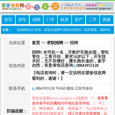
首页
拼车
招聘
门市
租房
房产
二手
商家
：本栏目信息由网友自行发布，望奎信息网不承担任何责任！提高警惕，谨防诈骗！做推广
公告：
当前位置
首页
>>
求职招聘
>> 招聘
招聘C本司机一名，开救护车跑全国，管吃
管住，工资月结，要求50岁以下，开车技
术好，无不良嗜好，擅长跑长途的，新手
勿扰，有意者电话咨询
18841955120
信息内容
【电话咨询时，请一定说明在望奎信息网
看到的，谢谢！】
联系手机
18841955120
号码归属地:辽阳市移动
望奎信息网(www.wangkui.cc)提醒您：1、
请查看
发布者手机归属地与IP地址是否本地
。2、手工
活、网络兼职、刷单，都是骗子！凡以各种名义
防骗提醒：
收取费用的都是骗子！
找工作是往兜里挣钱，让