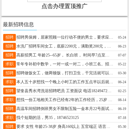
点击办理置顶推广
最新招聘信息
招聘
招聘男保姆，居家照顾一位行动不便的男士，要求应聘者身体健康，年龄不超过60岁啊，干净利落，会做家常饭，无不良嗜好，薪资面议 13149553500
05-24
招聘
水洗厂招聘车间女工，底薪2200元，满勤奖200元，中午管饭，联系电话13284050103
06-23
招聘
高薪招男工 年龄25--65岁， 长白班， 时间早7点至晚5.30分 工资面议 联系电话：15776026333
07-07
求职
常年专补初中数学，一对一或一对二，小班三名。招收初一，初二，初三，初四，本人亲自带，价格优惠。本人有十多年教学辅导经验，带过多届初四毕业班学生，有中考方向命题18645558627
05-22
招聘
招聘做饭女工，做两顿饭，打扫卫生，干完活就可以走，老板事少，活好干，电话15590998170
03-30
求职
本人五十岁想找一个晚上小时工的工作五点半以后就可以电话18346456131
06-24
招聘
望奎县秀水湾洗浴招聘吧员 工资面议 电话18249472982
02-25
求职
想找一份工地相关工作已经有2年的工作经历，25岁 17800597941
08-14
招聘
高温车间招聘倒班男女不限制五险一金本月22号面试，八到十小时工作制 13845558069微信同步咨询报名
06-19
求职
找个短期的活，男35，18746523125
07-18
招聘
要求 女性 年龄25-38岁 身高160以上 五官端正 语言表达清晰 工作环境良好 轻松 干净 待遇 底薪加提成=满勤 电话；18245534499 微信同步
05-30