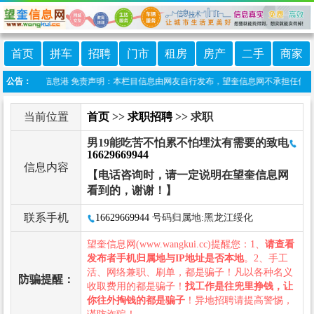
首页
拼车
招聘
门市
租房
房产
二手
商家
程序:望奎信息港 免责声明：本栏目信息由网友自行发布，望奎信息网不承担任何责任！
公告：
当前位置
首页
>>
求职招聘
>> 求职
男19能吃苦不怕累不怕埋汰有需要的致电
16629669944
信息内容
【电话咨询时，请一定说明在望奎信息网
看到的，谢谢！】
联系手机
16629669944
号码归属地:黑龙江绥化
望奎信息网(www.wangkui.cc)提醒您：1、
请查看
发布者手机归属地与IP地址是否本地
。2、手工
活、网络兼职、刷单，都是骗子！凡以各种名义
防骗提醒：
收取费用的都是骗子！
找工作是往兜里挣钱，让
你往外掏钱的都是骗子
！异地招聘请提高警惕，