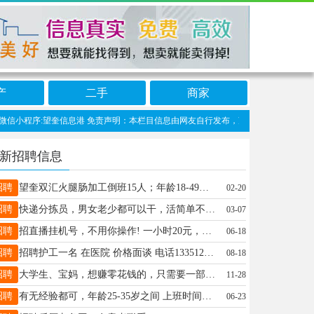
产
二手
商家
小程序:望奎信息港 免责声明：本栏目信息由网友自行发布，望奎信息网不承担任何责任
新招聘信息
招聘
望奎双汇火腿肠加工倒班15人；年龄18-49岁，面试时间2月25日（正月初九）上午9点，工作时间8-11小时，工资计件3500-7000元/月，电话18645534006
02-20
招聘
快递分拣员，男女老少都可以干，活简单不累，工作时间段，大半天，工资月结，联系电话18045576333
03-07
招聘
招直播挂机号，不用你操作! 一小时20元，当天结算，秒转不拖欠 全程挂机直播，随时随地都能做 可以多个账号同时开播，多份工资 宝妈，学生党，上班族，微16646402587
06-18
招聘
招聘护工一名 在医院 价格面谈 电话13351258939
08-18
招聘
大学生、宝妈，想赚零花钱的，只需要一部手机，多劳多得，工资日结，加V：16645536009
11-28
招聘
有无经验都可，年龄25-35岁之间 上班时间：8:00-17:00 午休2小时，作息稳定 薪资面谈，有意速联15904556618 要求喜欢小孩，性格开朗，喜欢与人接触聊天
06-23