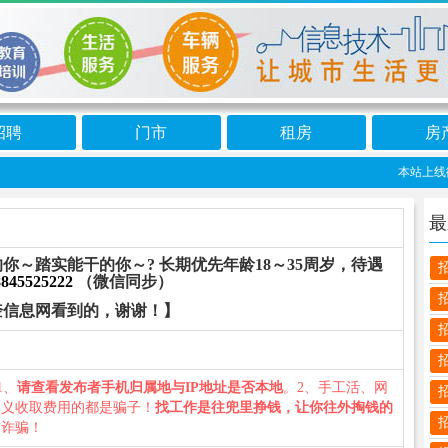
招聘
门市
租房
房
本站上线微信
最
～踏实能干的你～? 长期优先年龄18～35周岁，待遇
8845525222
（微信同步）
奎信息网看到的，谢谢！】
1、
请查看发布者手机归属地与IP地址是否本地
。2、手工活、网
名义收取费用的都是骗子！
找工作是往兜里挣钱，让你往外掏钱的
防诈骗！