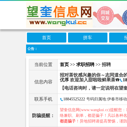
首页
拼车
公告：
当前位置
首页
>>
求职招聘
>> 招聘
招对茶饮感兴趣的你～志同道合的你
优厚 欢迎加入甜啦啦鲜果茶☎️
1
信息内容
【电话咨询时，请一定说明在望
联系手机
18845525222
号码归属地:伊春市移动
望奎信息网(www.wangkui.cc)提醒您：
防骗提醒：
络兼职、刷单，都是骗子！凡以各种
都是骗子
！异地招聘请提高警惕，谨