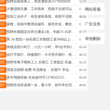
招聘
招聘后厨杂务工，有意者联系15776026028
12-10
招聘
大量招聘主播，工作简单，照稿子念就可以，年龄18-45岁，白班20/小时，晚班27/小时，下播就结账，兼职全职均可，地址北三路一小学斜对面，15846680266微信同步
网站客服
07-29
招聘
招加工合作户，有意者联系我，有想干活联系我，地址望奎县里，工资一天一开支，13185775432
08-04
广告业务
求职
家教，初高中数理化辅导，辅导作业，餐饮，茶饮都可以，20岁女，可微信联系15765798779
01-19
招聘
招聘长期固定白班主播女2名，年龄25-45岁，形象好口才好，控场能力强。有经验者优先。有固定小时工资，有销量提成。赚钱加倍。 有意者联系18724375777
05-20
举报删除
求职
男 30 想找一份长期工作期望工资3000以上 有意者联系15590933370
06-06
招聘
米线店招小时工，12元一小时，早9点半到1点半，晚4点半到7点半，电话15045545958
02-24
招聘
会打字就行，快慢都行，今天明天都行，有干的联系15636540732
06-25
招聘
招聘等离子噶铁工人 长期工 工资面议 非诚勿扰 联系电话18604552715
02-22
招聘
理发店招聘 收费 学员两名 ，长期干 学会为止。供两顿饭，非诚勿扰 15214524502
03-14
求职
多年驾驶经验 长短途均可13796562315
03-18
招聘
招聘作业班老师一名，看小学，初中学生写作业，要求有经验，干过的，无经验的勿扰！电话18045589932
06-01