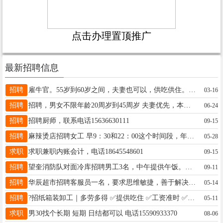
点击办理置顶推广
最新招聘信息
招聘
雇牛官。55岁到60岁之间，夫妻也可以，供吃供住。一个人也行工资面谈。电话15246510555
03-16
招聘
招聘，男女不限年龄20周岁到45周岁 夫妻优先，本公司从事医疗器械销售 能出差优先，底薪➕提成➕出差补助 工作轻松，月薪6000左右 王庆：17388836789
06-24
招聘
招聘厨师，联系电话15636630111
09-15
招聘
麻辣烫店招聘女工 早9：30和22：00这个时间段，年龄30-50岁，每月还有休息，工资高，活好干，电话:15146531089（小时工）
05-28
求职
求职兼职内账会计，电话18645548601
09-15
招聘
望奎消防队对面冷库招聘男工3名，中午提供午饭。工资4500元，活不累，常年用工，年龄在55以下，联系人：陈经理，联系电话：17390645444
09-11
招聘
华辰超市招聘客服员一名，要求思维敏捷，善于解决问题，有责任感善于倾听，薪资待遇好有带薪休假可交五险，欢迎有能力的你加入我们，招聘电话13352555997
05-14
招聘
?招纸箱装卸工｜多劳多得 ✅提供吃住 ✅工资准时 ✅长白班不累 地点哈尔滨双城区新兴开发区，提供夫妻间，淋浴，有意者速联：18646327333
05-11
求职
男30找个长期 短期 日结都可以 电话15590933370
08-06