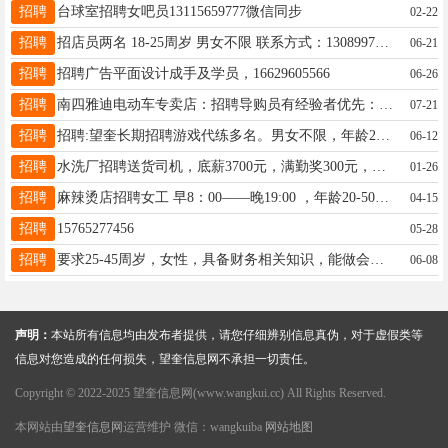
招聘
台球室招聘女吧员13115659777微信同步
02-22
招聘
招店员两名 18-25周岁 男女不限 联系方式：13089971813（微信同步）
06-21
招聘
招聘广告平面设计成手及学员，16629605566
06-26
招聘
南四雅迪电动车专卖店：招聘导购员有经验者优先：咨询电话13644658321男女不限：详情进店咨询
07-21
招聘
招聘:望奎长期招聘游戏代练多名。男女不限，年龄20到45岁，有游戏基础优先录用，适应倒班。月收入2700--5500元，联系电话17545162221，1860455
06-12
招聘
水洗厂招聘送货司机，底薪3700元，满勤奖300元，有带薪休假，中午管饭，联系电话13284050103
01-26
招聘
麻辣烫店招聘女工 早8：00——晚19:00 ，年龄20-50岁，每月还有休息，工资高，活好干，电话:15146531089
04-15
招聘
15765277456
05-28
招聘
要求25-45周岁，女性，具备财务相关知识，能做会议记录，有驾驶证并熟练开车，薪资3500起，联系电话：13089971175.
06-08
声明：
本站所有信息均由发布者提供，请您仔细辨别信息真伪，对于虚假类等
信息对您造成的任何损失，望奎信息网不承担一切责任。
Copyright © 2022-2025 望奎信息网(www.wangkui.cc) All Rights Reserved.
本网站由
望奎信息网
运营维护 微信：wangkuiba
网站地图