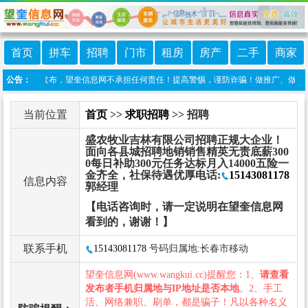
首页
拼车
招聘
门市
租房
房产
二手
商家
网友自行发布，望奎信息网不承担任何责任！提高警惕，谨防诈骗！做推广、做信息置顶！
公告：
当前位置
首页
>>
求职招聘
>> 招聘
盛农牧业吉林有限公司招聘正规大企业！
面向各县城招聘地销销售精英无责底薪300
0每日补助300元任务达标月入14000五险一
金齐全，社保待遇优厚电话:
15143081178
信息内容
郭经理
【电话咨询时，请一定说明在望奎信息网
看到的，谢谢！】
联系手机
15143081178
号码归属地:长春市移动
望奎信息网(www.wangkui.cc)提醒您：1、
请查看
发布者手机归属地与IP地址是否本地
。2、手工
活、网络兼职、刷单，都是骗子！凡以各种名义