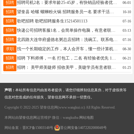
招聘
招聘司机2名：要求年龄25-45岁，有快销品经验者优先，薪资面议，电话17004551111
06-01
招聘
望奎县 哈螺 螺蛳粉火锅 招聘服务员一名 要求干活干净利索。☎17124418888在
10-10
招聘
歌吧招聘 歌吧招聘服务生15214501113
07-16
招聘
快递公司招聘客服1名，会简单操作电脑，有意者联系电话15636559393
03-13
招聘
北四路大连华府盛德名粥总店招聘：洗碗工。联系电话：13163649991。
07-16
求职
找一个长期稳定的工作，本人会开车，懂一些计算机技术 电话13555328185
08-30
招聘
招聘 下料师傅，一名 打包工，二名 有经验者优先 18245590123 13555328331
06-21
招聘
招聘： 美甲师美睫师 招收美甲，美睫学员有意者联系方式电话微信同步18645557322
01-25
声明：
本站所有信息均由发布者提供，请您仔细辨别信息真伪，对于虚假类等
信息对您造成的任何损失，望奎信息网不承担一切责任。
Copyright © 2022-2025 望奎信息网(www.wangkui.cc) All Rights Reserved.
本网站由
望奎信息网
运营维护 微信：wangkuiba
网站地图
网站备案：
晋ICP备15003148号
晋公网安备14072202000049号