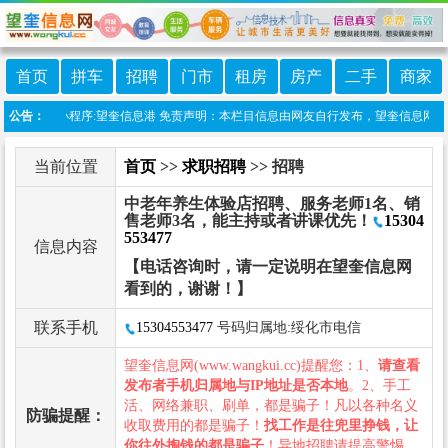
首页
拼车
招聘
门市
租房
房产
二手
商家
上线微信小程序:望奎信息港 免责声明：本栏目信息由网友自行发布，望奎信息网不承担
公告：
当前位置
首页
>>
求职招聘
>> 招聘
中老年养生体验店招聘、服务老师1名、销
售老师3名，能主持或者讲课优先！
15304
553477
信息内容
【电话咨询时，请一定说明在望奎信息网
看到的，谢谢！】
联系手机
15304553477
号码归属地:绥化市电信
望奎信息网(www.wangkui.cc)提醒您：1、
请查看
发布者手机归属地与IP地址是否本地
。2、手工
活、网络兼职、刷单，都是骗子！凡以各种名义
防骗提醒：
收取费用的都是骗子！
找工作是往兜里挣钱，让
你往外掏钱的都是骗子
！异地招聘请提高警惕，