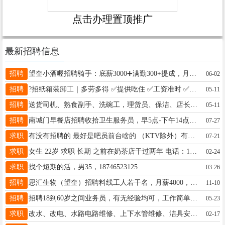
点击办理置顶推广
最新招聘信息
招聘
望奎小酒喔招聘骑手：底薪3000➕满勤300+提成，月休两天，周五周六周日不允许休息然后最好有D证 联系电话：15046585668
06-02
招聘
?招纸箱装卸工｜多劳多得 ✅提供吃住 ✅工资准时 ✅长白班不累 地点哈尔滨双城区新兴开发区，提供夫妻间，淋浴，有意者速联：18646327333
05-11
招聘
送货司机、熟食副手、洗碗工，理货员、保洁、店长、人事经理、助理、品控师、蔬果、肉品理货员有经验优先、运营、剪辑、拍摄、13199037575
05-11
招聘
南城门早餐店招聘收拾卫生服务员，早5点-下午14点，活好干事少。有意者电话联系 15045062694
07-27
求职
有没有招聘的 最好是吧员前台啥的 （KTV除外）有的联系我15545539430微信同步
07-21
求职
女生 22岁 求职 长期 之前在奶茶店干过两年 电话：13091564504 微信同步
02-24
求职
找个短期的活，男35，18746523125
03-26
招聘
思汇生物（望奎）招聘料线工人若干名，月薪4000，工作时间上8小时休16小时。要求年龄55岁以下。联系方式：18724430524徐先生
11-10
招聘
招聘18到60岁之间业务员，有无经验均可，工作简单，时间自由，有想做联系我，15304652440
05-23
求职
改水、改电、水路电路维修、上下水管维修、洁具安装、灯具安装、换分水器、换水龙头、换阀门，电话:13763744627。
02-17