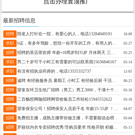
点击办理置顶推广
最新招聘信息
招聘
陪老人打针在一院，有爱心的人，电话13284049191
10-09
求职
b证，有多年驾龄，想找一份开车的工作，有用人的老板与我联系，15246527599
02-27
招聘
招聘奶茶店茶饮师 年龄•18周岁到35岁 月休两天 三天试用期 薪资面议（非诚勿扰！） ☎️•18745571236（微信同步）
05-25
求职
男二十岁可干小时工有需要的可以联系我15636846167
03-14
求职
有没有招执业药师的，电话13555332737
12-05
招聘
诚聘 有经验服务员 暑期工 小时工 有经验后厨 干活利索 13796975544
06-25
招聘
望奎东环卫生纸厂招聘（男工）男工3000，干满十个月，年终奖金5000，上七点半下七点半，加班另算，中午休息一个半小时，中午管饭，联系☎15846666388
03-18
招聘
二百畅想网咖招聘网管收银员工作轻松15945552622
03-18
招聘
望奎保安公司！招聘保安人员若干名 年龄25-55岁 ！(工资 岗位面试后待定)，要求：无纹身，无前科劣迹，退伍军人优先。电话 15344552188 地址:南五路党校家属楼
04-07
招聘
免费招主播，成熟主播带你做主播，不需要能说会唠，有人教，有人帮，有人带时间自由，宝妈，兼职人群都可以，绿色平台，健康直播，下播提现， 微信13199399011
03-04
招聘
罗丽丝内衣专卖招聘优秀/导购员要求 性格开朗 积极热情有销售经验者优先。福利待遇 底薪2600+满勤奖 + 销售提成 +带薪4天休息+节假日福+工龄奖 电话18945351185
05-13