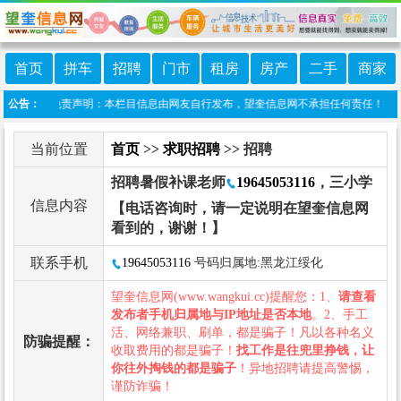
首页
拼车
招聘
门市
租房
房产
二手
商家
奎信息港 免责声明：本栏目信息由网友自行发布，望奎信息网不承担任何责任！提高警惕
公告：
当前位置
首页
>>
求职招聘
>> 招聘
招聘暑假补课老师
19645053116
，三小学
信息内容
【电话咨询时，请一定说明在望奎信息网
看到的，谢谢！】
联系手机
19645053116
号码归属地:黑龙江绥化
望奎信息网(www.wangkui.cc)提醒您：1、
请查看
发布者手机归属地与IP地址是否本地
。2、手工
活、网络兼职、刷单，都是骗子！凡以各种名义
防骗提醒：
收取费用的都是骗子！
找工作是往兜里挣钱，让
你往外掏钱的都是骗子
！异地招聘请提高警惕，
谨防诈骗！