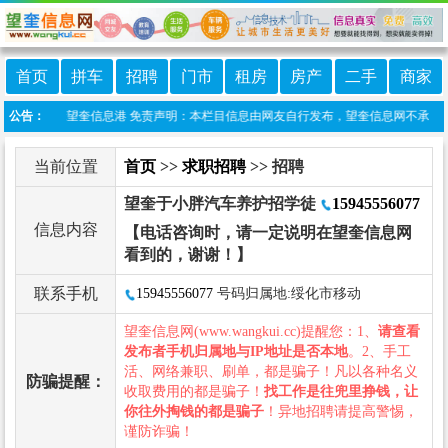
首页
拼车
招聘
门市
租房
房产
二手
商家
微信小程序:望奎信息港 免责声明：本栏目信息由网友自行发布，望奎信息网不承担任何
公告：
当前位置
首页
>>
求职招聘
>> 招聘
望奎于小胖汽车养护招学徒
15945556077
信息内容
【电话咨询时，请一定说明在望奎信息网
看到的，谢谢！】
联系手机
15945556077
号码归属地:绥化市移动
望奎信息网(www.wangkui.cc)提醒您：1、
请查看
发布者手机归属地与IP地址是否本地
。2、手工
活、网络兼职、刷单，都是骗子！凡以各种名义
防骗提醒：
收取费用的都是骗子！
找工作是往兜里挣钱，让
你往外掏钱的都是骗子
！异地招聘请提高警惕，
谨防诈骗！