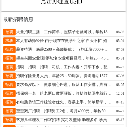
点击办理置顶推广
最新招聘信息
招聘
大量招聘主播，工作简单，照稿子念就可以，年龄18-45岁，女白班20/小时，晚班27/小时，下播就结账，兼职全职均可，地址北三路一小学斜对面，15846680266微信同步
08-02
求职
本人有幼师经验 由于现在在做学生之家 白天不忙 如果有没上幼儿园或者特殊孩子上不了学的可以联系我看护18904852020微信同步
05-04
招聘
薪资待遇：底薪2500＋高额提成： （均工资7000＋上五休二！（还有跳 点提成＋底薪）正常节假日休息！不加 班！!! 以上岗位接受无经验者 16646585943（包教包会）
07-08
招聘
望奎兴顺农业现招聘2名农业项目经理，年龄25一45岁，男女不限，工资待遇：底薪十绩效，要求有车，面试合格方可上岗，联系电话：13945506353。
05-31
招聘
招聘，招聘，招聘，司机，工作内容：开车下乡，配合业务工作，冬季会有稍微体力工作，联系电话：15311555053
06-23
招聘
招聘保险业务人员，年龄25～50周岁。资询电话15774557887
07-06
招聘
要求45岁以下，做事细心严谨，服从工作安排，具有良好沟通能力，薪资试用期一个月2500元，每月4天休息，有经验者优先 有意者电联15145531361
08-05
招聘
招保姆一名：给老两口做两顿饭，收拾收拾卫生就行！宇涵小区一期！做完饭就走！13675773123 周女士
12-01
招聘
有电脑剪辑工作经验者优先，容易上手，简单易学，上班时间地点自由，能吃苦耐劳的有挣钱欲望的优先考虑，月薪3000-10000不等，靠自身能力水平，15545512565微信
04-15
招聘
望奎鹅厂招聘：招聘男工2名，每月4000元，年龄50岁左右，供吃供住，伙食好待遇好，工作简单，老板人好 事少，联系电话15945551389
06-27
招聘
艺剪凡丝理发工作室招聘:实习发型师 助理多名 学员多名（有工资） 老板人好 事少 只要你认真学 包教包会 供饭 地址: 四小学东一百米 艺剪凡丝理发店。☎️ 16645625559
05-17