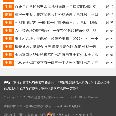
出租
百盛二期西厢房秀水湾洗浴南屋一二楼120出租出卖，价格优惠。13846765642
02-16
求租
租房一年起，要求拎包入住价格合理，电梯房，小型公寓室，2室一厅室，非诚勿扰，联系人张先生电话19214654580非诚勿扰，
08-18
出租
☞创业城院内2号楼,19号门市.低价出租。 ​电话: 13555339539 微信同步 价格可谈
04-25
出租
六中综合楼7楼带缓台，一年7000包取暖物业费，68.1平，两室一厅。可短租，租期灵活。电话17612227776
08-04
出租
电业村八楼，无电梯，超低价出租，紧邻六中、一小学、正街，室内有冰箱、电视、洗衣机，整年租，非诚勿扰！电话:18724366036
07-22
出租
望奎县内大量现金收房 着急卖房的联系我 价格合理，直接全款 ☎️15776027403微信同步
06-05
出租
金源富南区5号楼3楼2室1出租家电齐全有热水器，冰箱洗衣机，15145728881
08-01
出租
兆林居火锅店楼下有一间三十平方米的商铺出租，可以经商办公也可以居住，可以月租，电话13904857898
06-28
声明：
本站所有信息均由发布者提供，请您仔细辨别信息真伪，对于虚假类等
信息对您造成的任何损失，望奎信息网不承担一切责任。
Copyright © 2022-2025 望奎信息网(www.wangkui.cc) All Rights Reserved.
本网站由
望奎信息网
运营维护 微信：wangkuiba
网站地图
网站备案：
晋ICP备15003148号
晋公网安备14072202000049号