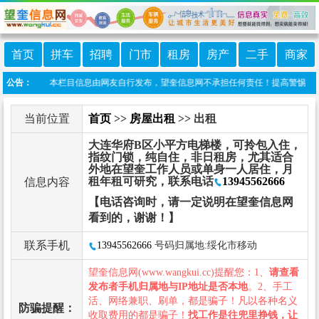
首页
拼车
招聘
门市
租房
房产
二手
商家
 免责声明：本栏目信息由网友自行发布，望奎信息网不承担任何责任！提高警惕，谨防诈
公告：
当前位置
首页
>>
房屋出租
>> 出租
大连华府B区小平方电梯楼，可拎包入住，
指纹门锁，纯自住，非日租房，尤其适合
外地在望奎工作人员或单身一人居住，月
租年租可研究，联系电话
13945562666
信息内容
【电话咨询时，请一定说明在望奎信息网
看到的，谢谢！】
联系手机
13945562666
号码归属地:绥化市移动
望奎信息网(www.wangkui.cc)提醒您：1、
请查看
发布者手机归属地与IP地址是否本地
。2、手工
活、网络兼职、刷单，都是骗子！凡以各种名义
防骗提醒：
收取费用的都是骗子！
找工作是往兜里挣钱，让