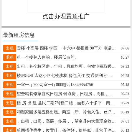
点击办理置顶推广
最新租房信息
出租
卖楼 小高层 四楼 学区 一中六中 都很近 90平方 电话 18445538210 中介勿扰
07-06
求租
租一个拎包入住的，楼层低点的。
10-27
出租
出租：各个校区房，年租，月租均可，包物业费取暖费，电梯高层步梯都有，电话☎️18604550687
03-23
出租
楼房出租 宏达小区七楼步梯 拎包入住 交通便利 价格便宜 可短租 电话18745572371微信同步 非诚勿扰
06-28
出租
一室一厅700两室一厅800电话13349354756
07-18
出租
望奎精装修家庭式日租房 钟点房，日租房，周租，月租，婚房，24小时热水 免费纸巾 湿巾 所有房间都是密码指纹锁 绝对隐私订房电话13352557727微信同步
02-23
出租
楼 房 出 租 益民二期7号楼二楼，面积六十多平，南北通透，紧邻三中，一中，六小，附近有林枫广场，适合陪读，电话：13555339800
03-29
出租
和谐家园多层五楼出租。两室一厅。拎包入住。☎️17645539725
05-19
出租
，出租，出卖，高层，多层，，望奎县内大量现金收房 着急卖房的联系我 价格合理，直接全款 ☎️15776027403微信同步
07-01
出租
单间招住宿生：位置佳，条件好，价格低，非常干净舒适，有家的感觉！电话13214550605
05-13