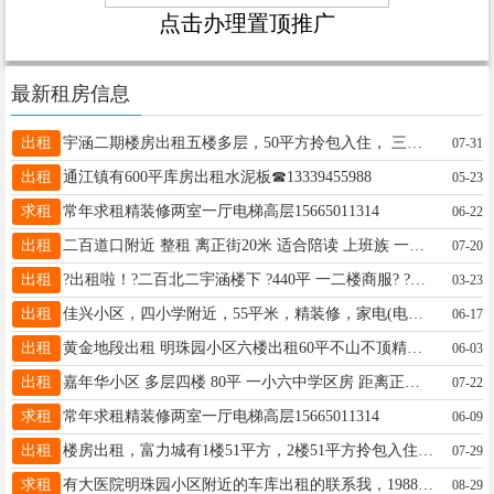
点击办理置顶推广
最新租房信息
出租
宇涵二期楼房出租五楼多层，50平方拎包入住， 三小四中学区房， 电话19997561320
07-31
出租
通江镇有600平库房出租水泥板☎13339455988
05-23
求租
常年求租精装修两室一厅电梯高层15665011314
06-22
出租
二百道口附近 整租 离正街20米 适合陪读 上班族 一室一厅65平5楼 550/月 年租 南北通透,采光好 包取暖物业 家电家具齐全 拎包入住 电话:13840998293
07-20
出租
?出租啦！?二百北二宇涵楼下 ?440平 一二楼商服? ?感谢好友助力转发? ?18045543666?
03-23
出租
佳兴小区，四小学附近，55平米，精装修，家电(电视，冰箱，热水器，洗衣机)，联系电话18944556510.18501065676微信同步
06-17
出租
黄金地段出租 明珠园小区六楼出租60平不山不顶精装修家电齐全拎包入住西临医院东临商场北临一小六中南临四小五中全天阳光年租7500（包取暖物业网费）联系电话15146538521
06-03
出租
嘉年华小区 多层四楼 80平 一小六中学区房 距离正大街和办事大厅都近 办事逛街都方便 南北通透 拎包入住 自住房 室内干净整洁 看房电话13206904315
07-22
求租
常年求租精装修两室一厅电梯高层15665011314
06-09
出租
楼房出租，富力城有1楼51平方，2楼51平方拎包入住 电话16646552333
07-29
求租
有大医院明珠园小区附近的车库出租的联系我，19889958577
08-29