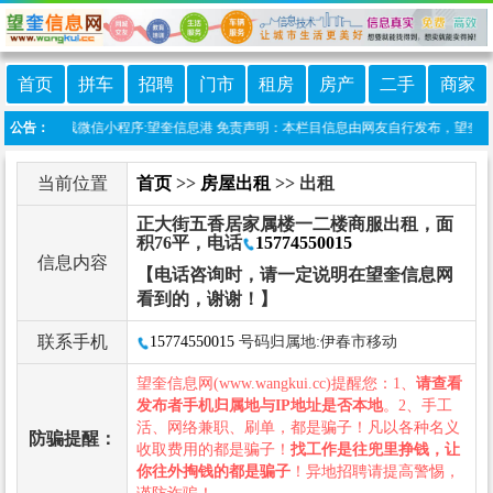
首页
拼车
招聘
门市
租房
房产
二手
商家
公告：
本站上线微信小程序:望奎信息港 免责声明：本栏目信息由网友自行发布，望奎信息
当前位置
首页
>>
房屋出租
>> 出租
正大街五香居家属楼一二楼商服出租，面
积76平，电话
15774550015
信息内容
【电话咨询时，请一定说明在望奎信息网
看到的，谢谢！】
联系手机
15774550015
号码归属地:伊春市移动
望奎信息网(www.wangkui.cc)提醒您：1、
请查看
发布者手机归属地与IP地址是否本地
。2、手工
活、网络兼职、刷单，都是骗子！凡以各种名义
防骗提醒：
收取费用的都是骗子！
找工作是往兜里挣钱，让
你往外掏钱的都是骗子
！异地招聘请提高警惕，