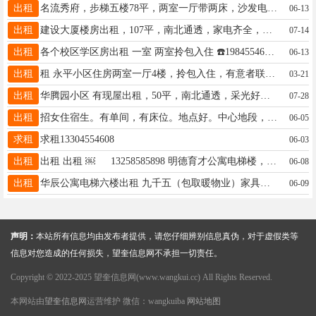
出租
名流秀府，步梯五楼78平，两室一厅带两床，沙发电视冰箱洗衣机热水器，租金9000，包括取暖物业，电话15146538745
06-13
出租
建设大厦楼房出租，107平，南北通透，家电齐全，，拎包入住18746567193
07-14
出租
各个校区学区房出租 一室 两室拎包入住 ☎️19845546067
06-13
出租
租 永平小区住房两室一厅4楼，拎包入住，有意者联系15945559667微信同步 南六道街汽配城商服一二楼120
03-21
出租
华腾园小区 有现屋出租，50平，南北通透，采光好，交通方便，正街、医院、学校、市场都近，适合陪读及个人租住，屋里东西齐全，拎包入住，有意者电话：15549949444 徐女士
07-28
出租
招女住宿生。有单间，有床位。地点好。中心地段，去哪都方便。环境好，有WiFi。有洗衣机。有住宿的女生联系我。15004559119。微信同步。
06-05
求租
求租13304554608
06-03
出租
出租 出租 ￼ 13258585898 明德育才公寓电梯楼，月租500元，600元 可半年租，一年租，包括取暖费物业
06-08
出租
华辰公寓电梯六楼出租 九千五（包取暖物业）家具家电齐全拎包入住15636630808
06-09
声明：
本站所有信息均由发布者提供，请您仔细辨别信息真伪，对于虚假类等
信息对您造成的任何损失，望奎信息网不承担一切责任。
Copyright © 2022-2025 望奎信息网(www.wangkui.cc) All Rights Reserved.
本网站由
望奎信息网
运营维护 微信：wangkuiba
网站地图