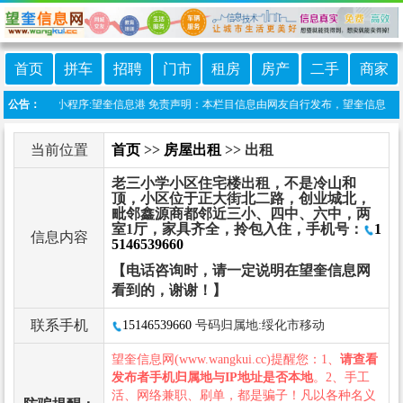
首页
拼车
招聘
门市
租房
房产
二手
商家
站上线微信小程序:望奎信息港 免责声明：本栏目信息由网友自行发布，望奎信息网不承
公告：
当前位置
首页
>>
房屋出租
>> 出租
老三小学小区住宅楼出租，不是冷山和
顶，小区位于正大街北二路，创业城北，
毗邻鑫源商都邻近三小、四中、六中，两
室1厅，家具齐全，拎包入住，手机号：
1
信息内容
5146539660
【电话咨询时，请一定说明在望奎信息网
看到的，谢谢！】
联系手机
15146539660
号码归属地:绥化市移动
望奎信息网(www.wangkui.cc)提醒您：1、
请查看
发布者手机归属地与IP地址是否本地
。2、手工
活、网络兼职、刷单，都是骗子！凡以各种名义