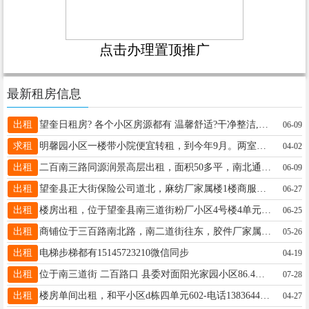
点击办理置顶推广
最新租房信息
出租
望奎日租房? 各个小区房源都有 温馨舒适?干净整洁,免费wifi,全天24小时热水?床品一客一换！无接触取钥匙? 钟点房！日租！周租！也可月租！13604554268
06-09
求租
明馨园小区一楼带小院便宜转租，到今年9月。两室一厅。陪读或老年人居住首选，联系电话：18746564694
04-02
出租
二百南三路同源润景高层出租，面积50多平，南北通透，站在楼顶可观赏城市风景，附近有林峰广场，三中，六小学，离新一中也近，取暖费物业费在内年租金6800元，电话15845538311
06-09
出租
望奎县正大街保险公司道北，麻纺厂家属楼1楼商服出租，精装修，地点好。面积70平方。联系电话15546578855。
06-27
出租
楼房出租，位于望奎县南三道街粉厂小区4号楼4单元401室。租期到2027年3月31日.租金5000元，包含取暖费物业费。联系电话：13604554469
06-25
出租
商铺位于三百路南北路，南二道街往东，胶件厂家属楼路南一二楼出租，一二楼带地下室，一二楼90多方，价格便宜，有意者拔打电话：15146539660。
05-26
出租
电梯步梯都有15145723210微信同步
04-19
出租
位于南三道街 二百路口 县委对面阳光家园小区86.4平米，非顶楼，包取暖，包物业费，条件好，拎包入住
07-28
出租
楼房单间出租，和平小区d栋四单元602-电话13836448696微信同步
04-27