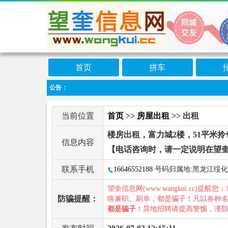
首页
拼车
公告：
当前位置
首页
>>
房屋出租
>> 出租
楼房出租，富力城2楼，51平米拎
信息内容
【电话咨询时，请一定说明在望
联系手机
16646552188
号码归属地:黑龙江绥化
望奎信息网(www.wangkui.cc)提醒您：
防骗提醒：
络兼职、刷单，都是骗子！凡以各种
都是骗子
！异地招聘请提高警惕，谨