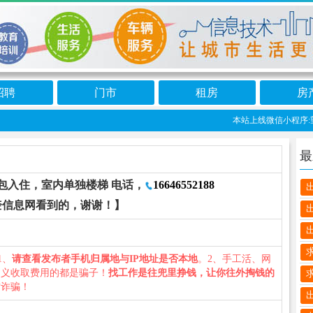
招聘
门市
租房
房
本站上线微信小程序:望
最
包入住，室内单独楼梯 电话，
16646552188
奎信息网看到的，谢谢！】
1、
请查看发布者手机归属地与IP地址是否本地
。2、手工活、网
名义收取费用的都是骗子！
找工作是往兜里挣钱，让你往外掏钱的
防诈骗！