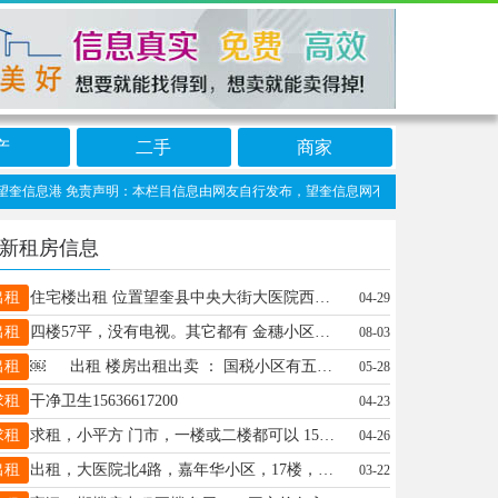
产
二手
商家
奎信息港 免责声明：本栏目信息由网友自行发布，望奎信息网不承担任何责任！提高警惕，
新租房信息
出租
住宅楼出租 位置望奎县中央大街大医院西农行对面60平，低价出租出卖。周边离一中，五中，大医院近，周边商贸繁华，适合陪读养老人群居住，联系电话17845540909。
04-29
出租
四楼57平，没有电视。其它都有 金穗小区出租，一室一厅，拎包入住，一年7000元，包取暖，物业，网费，适合陪读，联系电话18804552472
08-03
出租
￼ 出租 楼房出租出卖 ： 国税小区有五楼两屋一厨一卫出租，面积90多平方，房屋采光好，屋里暖和，结构合理，价格经济实惠，可以拎包入住。联系电话13945513619
05-28
求租
干净卫生15636617200
04-23
求租
求租，小平方 门市，一楼或二楼都可以 15184551431
04-26
出租
出租，大医院北4路，嘉年华小区，17楼，包物业取暖16000一年，面积93平米，不租带小孩的和养宠物的，拎包即住18724369857
03-22