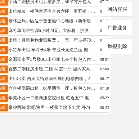
出租
宇涵二期楼房出租五楼多层，50平方拎包入住， 电话19997561320
07-02
网站客服
出租
出租精装一楼俩室还有合兴六楼一室五楼一室干净整洁配置都齐全随时入住都可短租需要的联系，还有三楼六楼车库改住宅长租短租都可需要的联系加微备用 13555371567
06-08
出租
老林业局小区位于望奎最中心地段（新华晨超市路北紧挨中央大街）三室一厅81平。改造后的小区干净整洁，室内宽敞明亮，家具家电齐全拎包入住。电话：15636630101
08-08
广告业务
出租
麻将单间带空调6小时20元。大麻将，沙发椅地址：：望奎县内，联系电话：13796584210
05-07
出租
出租：月租包物业取暖费，一室一厅步梯700电梯公寓1200，两室一厅电梯1200一个月，电话☎️13349354756微信1739065075
03-09
举报删除
出租
小货车出租 车斗长4米 专业长短途货运 搬家上楼 载重--4吨 随叫随到 价格合理 用车打电话18346456782 13319852444
06-26
出租
金源富南区5号楼302出租家电齐全拎包入住，有热水器，双开门冰箱，洗衣机，电视网络，拎包入住，冬暖夏凉15145728881
08-07
出租
百盛二期楼房出租 二楼 两室一厅 屋内家具家电齐全 拎包就住 屋子干净整洁 出门就是早市 四小学 随时可看房 联系电话:13836460410
07-09
出租
出租出卖:西正大街路南金属机电楼四楼，2单元402，74平，交通便利，（建设大厦西面的楼。地税局东边的楼）电话 13199005988 13763789505
06-17
出租
六合楼高层出租，88平两室一厅，拎包入住，床，冰箱，洗衣机，热水器，沙发，宽带，餐桌一应俱全，包物业费取暖费，13258581452
07-19
出租
学苑小区一二楼商服空屋出租 临近五中 电话☎15945558558
05-22
出租
豪绅西院 歌吧院里 一楼带半地下出卖 补习室 麻将馆 都可以15636559998
06-23