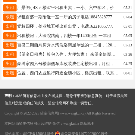
出租
汇景阁小区五楼47平出租出卖，一小、六中学区，价格面议，18945538543
05-31
求租
求租百盛一期附近一室一厅的房子电话18845828777
07-04
出租
党校四楼，创业城五楼出租出卖，电话16221035777.
05-01
出租
出租楼房，大医院路南，四楼一年1400租金 一年租金1400取暖自己交，15845544549
05-05
出租
百盛二期西厢房秀水湾洗浴南屋单独的一二楼，120平，宽5米，长12米，中间无柱子，出租出卖，13846765642
05-23
出租
【望奎日租房】拎包入住，方便如家！ 来望奎短期办事、探亲访友？住酒店不如选日租望奎日租房? 特价一室月租 俩室月租13604554268
03-26
出租
豪绅家园六号楼南侧车库改装成住宅楼出租，月租，半年租，年租，电话15946157205
04-25
出租
位置，西门农业银行附近金穗小区，楼房出租，联系电话15645552366
08-01
声明：
本站所有信息均由发布者提供，请您仔细辨别信息真伪，对于虚假类等
信息对您造成的任何损失，望奎信息网不承担一切责任。
Copyright © 2022-2025 望奎信息网(www.wangkui.cc) All Rights Reserved.
本网站由
望奎信息网
运营维护 微信：wangkuiba
网站地图
网站备案：
晋ICP备15003148号
晋公网安备14072202000049号