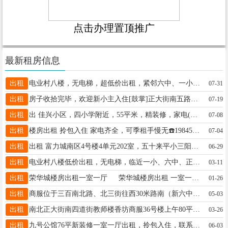
点击办理置顶推广
最新租房信息
出租
电业村八楼，无电梯，超低价出租，紧邻六中、一小学、正街，室内有冰箱、电视、洗衣机，整年租，非诚勿扰！电话:18724366036
07-31
出租
房子收拾完毕，欢迎新小主入住[鼓掌]正大街南五路民福小区5楼46平方，家居齐全，拎包入住，电话15045545077
07-19
出租
出 佳兴小区，四小学附近，55平米，精装修，家电(电视，冰箱，热水器，洗衣机)，联系电话18944556510微信同步
07-08
出租
楼房出租 拎包入住 家电齐全，可季租手慢无☎️19845546067
07-04
出租
出租 富力城南区4号楼4单元202室，五十来平小三阳，一室一厅，也可做两室，适合陪读养老，年租金6500，有意者请拨打13304558042联系
06-29
出租
电业村八楼低价出租，无电梯，临近一小、六中、正街，包括取暖费、物业费、网费，不月租，非诚勿扰。电话:18724366036
03-11
出租
荣华城楼房出租一室一厅 荣华城楼房出租 一室一厅 六楼 不靠大山 不是小三阳.干净卫生. 拎包入住.家电齐全.联系电话 18945556305价格便宜
01-26
出租
商服位于三百南北路、北三街往西30米路南（新六中西南侧)，楼房为商服一、二层楼，面积325平米，位置佳人流旺，联系电话13845599169
05-03
出租
南北正大街南四道街教师楼香坊商服36号楼上午80平出租有意者联系手机15845538665
03-26
出租
九号公馆76平新装修一室一厅出租，拎包入住，联系电话18746525767，屋内都是新的
06-03