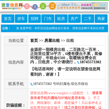
首页
拼车
招聘
门市
租房
房产
二手
商家
:望奎信息港 免责声明：本栏目信息由网友自行发布，望奎信息网不承担任何责任！提高
公告：
当前位置
首页
>>
房屋出租
>> 出租
金源府一期楼房出租，二百路北一百米，
正街里位置50平方，6楼有缓台不累，装修
环境好，年租金6500，取暖物业费全在
内，日租房，中介请绕行，
18745573302
信息内容
【电话咨询时，请一定说明在望奎信息网
看到的，谢谢！】
联系手机
18745573302
号码归属地:绥化市移动
望奎信息网(www.wangkui.cc)提醒您：1、
请查看
发布者手机归属地与IP地址是否本地
。2、手工
活、网络兼职、刷单，都是骗子！凡以各种名义
防骗提醒：
收取费用的都是骗子！
找工作是往兜里挣钱，让