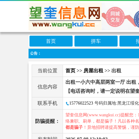
首页
拼车
公告：
当前位置
首页
>>
房屋出租
>> 出租
出租一小六中高层两室一厅 出租
信息内容
【电话咨询时，请一定说明在望
联系手机
15776022523
号码归属地:黑龙江绥化
望奎信息网(www.wangkui.cc)提醒您：
防骗提醒：
络兼职、刷单，都是骗子！凡以各种
都是骗子
！异地招聘请提高警惕，谨