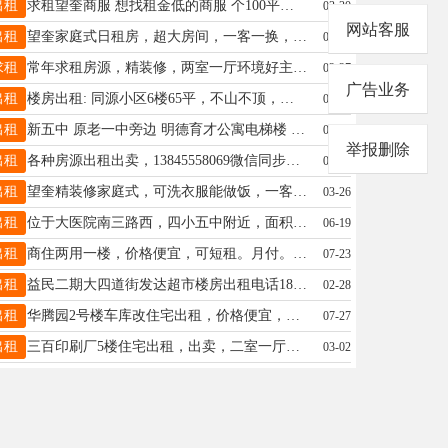
出租
求租望奎商服 想找租金低的商服 个100平左右 不要南北正大街上的 位置可以偏僻一点 没有捡便宜的意思 正常租 有合适的联系我13352589188
03-30
网站客服
出租
望奎家庭式日租房，超大房间，一客一换，二十四小时热水，冰箱，电视，洗衣机，空调，wifi，洗漱用品齐全，优雅的环境，家的感觉！微信电话同步:13384553230
08-06
求租
常年求租房源，精装修，两室一厅环境好主要。15665011314
02-27
广告业务
出租
楼房出租: 同源小区6楼65平，不山不顶，家电齐全，南北通透，拎包入住，黄金地段，☎15946152699
06-19
出租
新五中 原老一中旁边 明德育才公寓电梯楼 年租可月租.适合陪读或单身办公，包取暖物业费15245110626非诚勿扰
07-11
举报删除
出租
各种房源出租出卖，13845558069微信同步咨询
07-10
出租
望奎精装修家庭式，可洗衣服能做饭，一客一换，密码锁无接触，可钟点日租月租☎️18745578835
03-26
出租
位于大医院南三路西，四小五中附近，面积42平米，，年租便宜，月租也可，两月起，电话微信：15765275687上门收二手台式电脑，笔记本电脑，废旧手机等电话15765275687
06-19
出租
商住两用一楼，价格便宜，可短租。月付。微电18804556356
07-23
出租
益民二期大四道街发达超市楼房出租电话18245535701
02-28
出租
华腾园2号楼车库改住宅出租，价格便宜，紧邻四小学和五中，年租.联系电话15665058519
07-27
出租
三百印刷厂5楼住宅出租，出卖，二室一厅，拎包入住，临近六中一小，地段繁华。联系电话13763725822
03-02