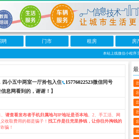
招聘
门市
租房
房
本站上线微信小程序:望奎
最
，四小五中两室一厅拎包入住
15776022523
微信同号
奎信息网看到的，谢谢！】
1、
请查看发布者手机归属地与IP地址是否本地
。2、手工活、网
名义收取费用的都是骗子！
找工作是往兜里挣钱，让你往外掏钱的
防诈骗！