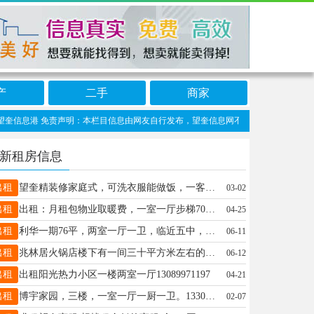
产
二手
商家
信息港 免责声明：本栏目信息由网友自行发布，望奎信息网不承担任何责任！提高警惕，
新租房信息
出租
望奎精装修家庭式，可洗衣服能做饭，一客一换，☎️18745578835
03-02
出租
出租：月租包物业取暖费，一室一厅步梯700另电梯公寓1000，电话☎️13349354756微信1739065075
04-25
出租
利华一期76平，两室一厅一卫，临近五中，四小，二中，拎包入住，家电设施齐全，室内干净整齐，户型好，7000元一年，
06-11
出租
兆林居火锅店楼下有一间三十平方米左右的商铺出租，可以经商办公也可以居住，可以月租。电话13904857898
06-12
出租
出租阳光热力小区一楼两室一厅13089971197
04-21
出租
博宇家园，三楼，一室一厅一厨一卫。13304845056
02-07