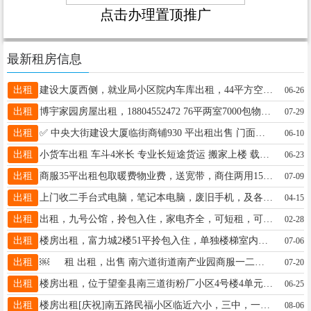
点击办理置顶推广
最新租房信息
出租
建设大厦西侧，就业局小区院内车库出租，44平方空间大，停车方便，车库有装修，电话：18645565959
06-26
出租
博宇家园房屋出租，18804552472 76平两室7000包物业取暖拎包入住
07-29
出租
✅ 中央大街建设大厦临街商铺930 平出租出售 门面宽敞✅ 产权清晰✅ 室内电梯 + 中央空调✅ 适合餐饮，宾馆，娱乐，服装，美容，学校，有意向老板请拨打13351150999咨询
06-10
出租
小货车出租 车斗4米长 专业长短途货运 搬家上楼 载重1--4吨 随叫随到 价格合理 用车打电话18346456782 13319852444
06-23
出租
商服35平出租包取暖费物业费，送宽带，商住两用15645552559 另有全新货架出售
07-09
出租
上门收二手台式电脑，笔记本电脑，废旧手机，及各种电子产品，另出售二手台式电脑，电话微信：15765275687
04-15
出租
出租，九号公馆，拎包入住，家电齐全，可短租，可长租。联系电话与微信同步，联系电话，15945559665
02-28
出租
楼房出租，富力城2楼51平拎包入住，单独楼梯室内单独楼梯 电话，16646552188
07-06
出租
￼ 租 出租，出售 南六道街道南产业园商服一二楼面积120平，有需要宽敞大面积隔壁一门中间可通开，联系电话15945559667微信同步
07-20
出租
楼房出租，位于望奎县南三道街粉厂小区4号楼4单元401室。租期到2027年3月31日.租金5000元，包含取暖费物业费。联系电话：13604554469
06-25
出租
楼房出租[庆祝]南五路民福小区临近六小，三中，一中，5楼46平方，家居齐全，南北通透，电话15045545077[烟花]好朋友帮忙转发一下，谢谢?
08-06