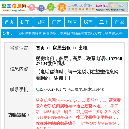
首页
拼车
招聘
门市
租房
房产
二手
商家
线微信小程序:望奎信息港 免责声明：本栏目信息由网友自行发布，望奎信息网不承担任
公告：
当前位置
首页
>>
房屋出租
>> 出租
楼房出租，多层，高层，联系电话
157760
27403
微信同步
信息内容
【电话咨询时，请一定说明在望奎信息网
看到的，谢谢！】
联系手机
15776027403
号码归属地:黑龙江绥化
望奎信息网(www.wangkui.cc)提醒您：1、
请查看
发布者手机归属地与IP地址是否本地
。2、手工
活、网络兼职、刷单，都是骗子！凡以各种名义
防骗提醒：
收取费用的都是骗子！
找工作是往兜里挣钱，让
你往外掏钱的都是骗子
！异地招聘请提高警惕，