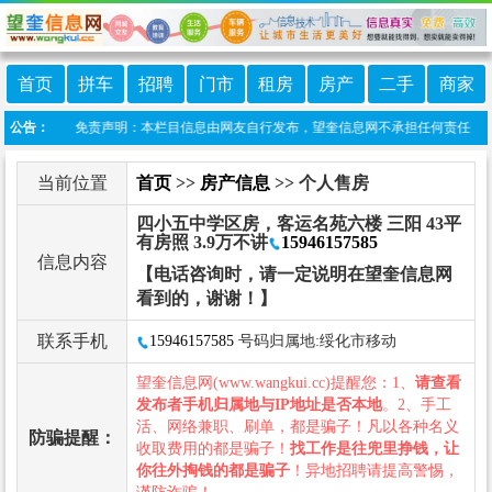
首页
拼车
招聘
门市
租房
房产
二手
商家
望奎信息港 免责声明：本栏目信息由网友自行发布，望奎信息网不承担任何责任！提高警
公告：
当前位置
首页
>>
房产信息
>> 个人售房
四小五中学区房，客运名苑六楼 三阳 43平
有房照 3.9万不讲
15946157585
信息内容
【电话咨询时，请一定说明在望奎信息网
看到的，谢谢！】
联系手机
15946157585
号码归属地:绥化市移动
望奎信息网(www.wangkui.cc)提醒您：1、
请查看
发布者手机归属地与IP地址是否本地
。2、手工
活、网络兼职、刷单，都是骗子！凡以各种名义
防骗提醒：
收取费用的都是骗子！
找工作是往兜里挣钱，让
你往外掏钱的都是骗子
！异地招聘请提高警惕，