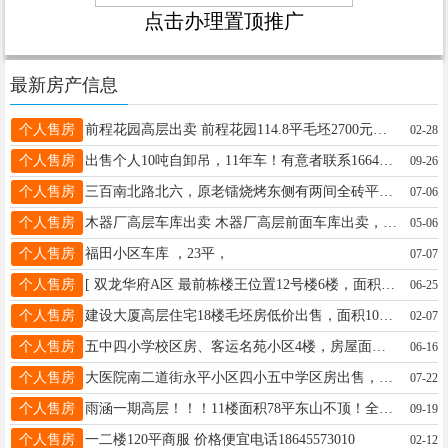
点击办理置顶推广
最新房产信息
个人售房
前程花园高层出卖 前程花园114.8平毛坯2700元一平电话13339353258 购买直接办理房照
02-28
个人售房
出售个人10吨自卸吊，11年车！有意者联系16645513164地址望奎县
09-26
个人售房
三百南北路北六，原老镭烧烤东侧有两间全砖平房出租出卖。电话：15245511180 13763789017
07-06
个人售房
木器厂高层车库出卖 木器厂高层前面车库出卖，25平方，有取暖，举架3.4米，可上下放两台车，16.8万。电话13845549442
05-06
个人售房
福田小区车库 ，23平，
07-07
个人售房
[ 双龙华府A区 最前栋楼王位置12号楼6楼，面积100平含赠送，原价38.8万 现特价36.5万 下楼就是机关幼儿园 三小四中 标准的一贯制学区房 婚房装修18746526850
06-25
个人售房
建设大厦高层住宅18楼毛坯房低价出售，面积109.83外送7平米冷阳台，有意者电联135225884513微信同号
02-07
个人售房
五中四小学校区房、客运名苑小区4楼，房屋面积48.2，有房照、采光好、适合老人居住与陪读。联系电话15245582341。中介勿扰
06-16
个人售房
大医院南二道街永平小区四小五中学区房出售，2室1厅，一楼加半地下两层，各68平，有意者电话联系：15344655698.非诚勿扰！
07-22
个人售房
雨涵一期高层！！！11楼面积78平东山不顶！全新装修门窗新换，加厚保温！室内温度达24度以上！品牌家具家电！首付几万月供1000多！价格只卖25.8万可贷款！13845551008
09-19
个人售房
一二楼120平商服 价格便宜电话18645573010
02-12