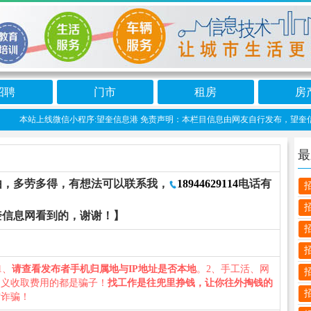
招聘
门市
租房
房
本站上线微信小程序:望奎信息港 免责声明：本栏目信息由网友自行发布，望奎信息网
最
由，多劳多得，有想法可以联系我，
18944629114
电话有
奎信息网看到的，谢谢！】
1、
请查看发布者手机归属地与IP地址是否本地
。2、手工活、网
名义收取费用的都是骗子！
找工作是往兜里挣钱，让你往外掏钱的
防诈骗！