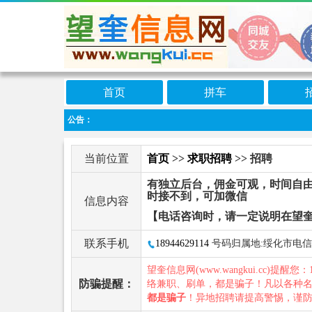
首页
拼车
公告：
当前位置
首页
>>
求职招聘
>> 招聘
有独立后台，佣金可观，时间自
时接不到，可加微信
信息内容
【电话咨询时，请一定说明在望
联系手机
18944629114
号码归属地:绥化市电信
望奎信息网(www.wangkui.cc)提醒您：
防骗提醒：
络兼职、刷单，都是骗子！凡以各种
都是骗子
！异地招聘请提高警惕，谨