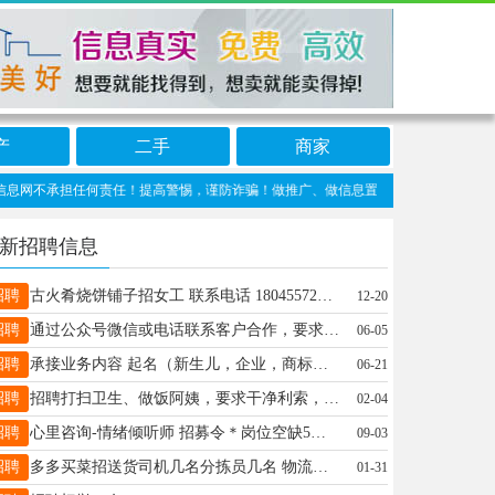
产
二手
商家
不承担任何责任！提高警惕，谨防诈骗！做推广、做信息置顶！请加望奎信息网客服微信：
新招聘信息
招聘
古火肴烧饼铺子招女工 联系电话 18045572600
12-20
招聘
通过公众号微信或电话联系客户合作，要求：语言表达能力强，思维灵活，有销售经验，能熟练掌握电脑及办公软件，学历不限，底薪2500，联系电话13717810010
06-05
招聘
承接业务内容 起名（新生儿，企业，商标） 择日（乔迁，嫁娶，开业） 周易预测（生意，工作，感情，寻物）等 宏欣：13359929727
06-21
招聘
招聘打扫卫生、做饭阿姨，要求干净利索，有责任心，有爱心，需全天在，能帮忙带带孩子，有意者联系电话:15145576006。
02-04
招聘
心里咨询-情绪倾听师 招募令＊岗位空缺5人无学历要求.有岗前培训23-48岁全职或宝妈优先、 3K—2W赚多少自己说了算在家工作家庭事业兼顾电话13194551795
09-03
招聘
多多买菜招送货司机几名分拣员几名 物流招客服1名快递员几名 送物流人员几名 大量用人男工女工长期有效 年后想找工作的请联系18745572343
01-31