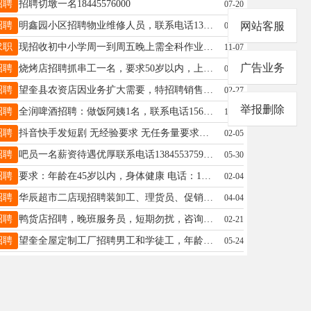
招聘
招聘切墩一名18445576000
07-20
招聘
明鑫园小区招聘物业维修人员，联系电话13945557127
网站客服
09-08
求职
现招收初中小学周一到周五晚上需全科作业辅导学生五名，讲知识点刷题背小四门。周六周日补初中各年级数学英语物理化学，每班四名，初四全科两名。本人代课18746568796
11-07
广告业务
招聘
烧烤店招聘抓串工一名，要求50岁以内，上班时间下午两点——晚上12点半，电话；15765278899。
06-13
招聘
望奎县农资店因业务扩大需要，特招聘销售经理10名，待遇高，条件好，第一年赚5-10万，以后上不封顶，有想法的欢迎您的加入 电话微信同步18245553337
02-27
举报删除
招聘
全润啤酒招聘：做饭阿姨1名，联系电话15665080551
10-08
招聘
抖音快手发短剧 无经验要求 无任务量要求居家办公 工作经验不限 上班族闲余时间皆可稳定发剧月收入3000以上 平均每日工作时间1-2小时 微信电话同步17279845899
02-05
招聘
吧员一名薪资待遇优厚联系电话13845537597（微信同步）
05-30
招聘
要求：年龄在45岁以内，身体健康 电话：15245517763
02-04
招聘
华辰超市二店现招聘装卸工、理货员、促销员，小时工、薪资待遇好，有带薪休假，可上养老保险，有意者可拨打咨询电话15765798271 地址:华辰购物广场地下新华辰超市
04-04
招聘
鸭货店招聘，晚班服务员，短期勿扰，咨询电话18245535581
02-21
招聘
望奎全屋定制工厂招聘男工和学徒工，年龄25-45岁之间有经验者优，工资3000-5000之间，待遇优厚，长年活保11个月活，有意者联系18745896111
05-24