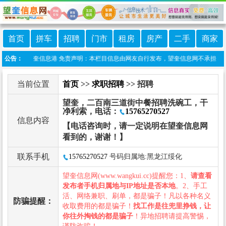
首页
拼车
招聘
门市
租房
房产
二手
商家
信小程序:望奎信息港 免责声明：本栏目信息由网友自行发布，望奎信息网不承担任何责任
公告：
当前位置
首页
>>
求职招聘
>> 招聘
望奎，二百南三道街中餐招聘洗碗工，干
净利索，电话：
15765270527
信息内容
【电话咨询时，请一定说明在望奎信息网
看到的，谢谢！】
联系手机
15765270527
号码归属地:黑龙江绥化
望奎信息网(www.wangkui.cc)提醒您：1、
请查看
发布者手机归属地与IP地址是否本地
。2、手工
活、网络兼职、刷单，都是骗子！凡以各种名义
防骗提醒：
收取费用的都是骗子！
找工作是往兜里挣钱，让
你往外掏钱的都是骗子
！异地招聘请提高警惕，