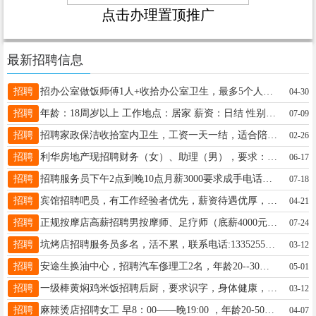
点击办理置顶推广
最新招聘信息
招聘
招办公室做饭师傅1人+收拾办公室卫生，最多5个人吃饭，要求55岁以下，做饭好吃，必须干净，中午和晚上两顿饭，月薪三千，联系电话04556822222位置绥望路口加油站对面，非诚勿扰
04-30
招聘
年龄：18周岁以上 工作地点：居家 薪资：日结 性别：女生 工作性质：按要求完成下载指定平台 跟用户沟通交流 需要有耐心 咨询：18646162109（加微）
07-09
招聘
招聘家政保洁收拾室内卫生，工资一天一结，适合陪读有能干活的联系我13845558624
02-26
招聘
利华房地产现招聘财务（女）、助理（男），要求：25-35岁，大专及以上学历，财经相关专业，有工作经验。薪资面议，联系电话：13351359335，微信同步。
06-17
招聘
招聘服务员下午2点到晚10点月薪3000要求成手电话☎13555358887
07-18
招聘
宾馆招聘吧员，有工作经验者优先，薪资待遇优厚，联系电话☎️13089939595
04-21
招聘
正规按摩店高薪招聘男按摩师、足疗师（底薪4000元），同时招收残疾人学员若干名，免费培训、免费提供食宿，学成后安排工作，联系电话：18645576414
07-24
招聘
坑烤店招聘服务员多名，活不累，联系电话:13352554600
03-12
招聘
安途生换油中心，招聘汽车俢理工2名，年龄20--30岁，工资面议，地址南四路兴尚A区品对面，电话15945556699。
05-01
招聘
一级棒黄焖鸡米饭招聘后厨，要求识字，身体健康，年龄50岁以内，有意者电话联系，联系电话：15046581818微信同号
03-12
招聘
麻辣烫店招聘女工 早8：00——晚19:00 ，年龄20-50岁，每月还有休息，工资高，活好干，电话:15146531089
04-07